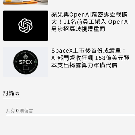
蘋果與OpenAI竊密訴訟戰擴
大！11名前員工捲入 OpenAI
另涉招募歧視遭重罰
SpaceX上市後首份成績單：
AI部門營收狂飆 158億美元資
本支出揭露算力軍備代價
討論區
共有
0
則留言