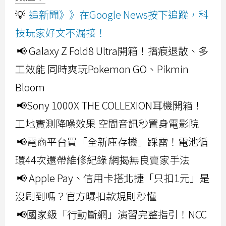
💡
追新聞》》在Google News按下追蹤，科
技玩家好文不漏接！
📢 Galaxy Z Fold8 Ultra開箱！摺痕退散、多
工效能 同時爽玩Pokemon GO、Pikmin
Bloom
📢Sony 1000X THE COLLEXION耳機開箱！
工地實測降噪效果 空間音訊秒置身電影院
📢電商平台買「全新庫存機」踩雷！電池循
環44次還帶維修紀錄 網揭無良賣家手法
📢 Apple Pay、信用卡搭北捷「只扣1元」是
沒刷到嗎？官方曝扣款規則秒懂
📢國家級「行動斷網」演習完整指引！NCC