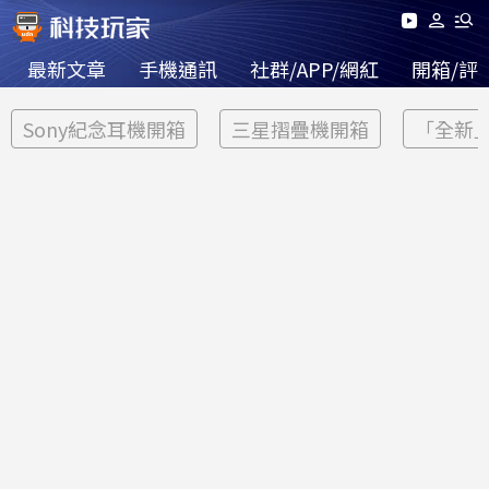
最新文章
手機通訊
社群/APP/網紅
開箱/評
Sony紀念耳機開箱
三星摺疊機開箱
「全新