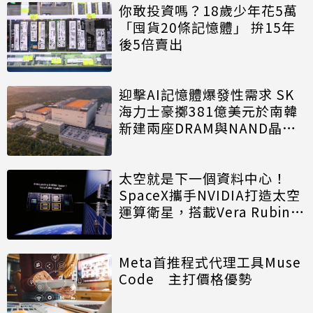
你敢投資嗎？18歲少年花5萬
「囤貨20條記憶體」 拚15年
後5倍賣出
迎擊AI記憶體爆發性需求 SK
海力士豪擲381億美元於南韓
新建兩座DRAM與NAND晶圓
廠
太空就是下一個資料中心！
SpaceX攜手NVIDIA打造太空
運算衛星，搭載Vera Rubin運
算模組
Meta首推程式代理工具Muse
Code 主打價格優勢