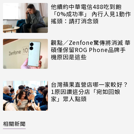
他續約中華電信488吃到飽
「0%成功率」 內行人見1動作
搖頭：請打消念頭
觀點／Zenfone驚傳將消滅 華
碩僅保留ROG Phone品牌手
機原因是這些
台灣蘋果直營店哪一家較好？
1原因讚這分店「宛如回娘
家」眾人點頭
相關新聞