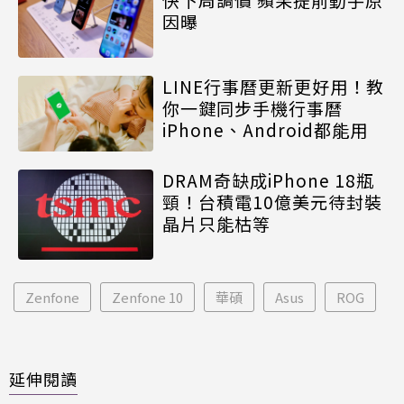
因曝
LINE行事曆更新更好用！教
你一鍵同步手機行事曆
iPhone、Android都能用
DRAM奇缺成iPhone 18瓶
頸！台積電10億美元待封裝
晶片只能枯等
Zenfone
Zenfone 10
華碩
Asus
ROG
延伸閱讀