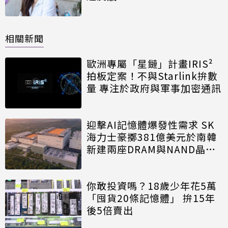
相關新聞
歐洲專屬「星鏈」計畫IRIS²
拍板定案！不與Starlink拚數
量 專注於政府與軍事加密通訊
迎擊AI記憶體爆發性需求 SK
海力士豪擲381億美元於南韓
新建兩座DRAM與NAND晶圓
廠
你敢投資嗎？18歲少年花5萬
「囤貨20條記憶體」 拚15年
後5倍賣出