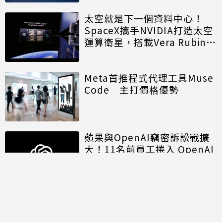
太空就是下一個資料中心！
SpaceX攜手NVIDIA打造太空
運算衛星，搭載Vera Rubin運
算模組
Meta首推程式代理工具Muse
Code 主打價格優勢
蘋果與OpenAI竊密訴訟戰擴
大！11名前員工捲入 OpenAI
另涉招募歧視遭重罰
討論區