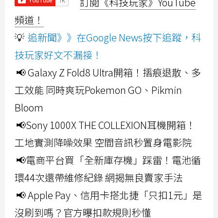
訂閱《科技玩家》YouTube
頻道！
💡
追新聞》》在Google News按下追蹤，科
技玩家好文不漏接！
📢 Galaxy Z Fold8 Ultra開箱！摺痕退散、多
工效能 同時爽玩Pokemon GO、Pikmin
Bloom
📢Sony 1000X THE COLLEXION耳機開箱！
工地實測降噪效果 空間音訊秒置身電影院
📢電商平台買「全新庫存機」踩雷！電池循
環44次還帶維修紀錄 網揭無良賣家手法
📢 Apple Pay、信用卡搭北捷「只扣1元」是
沒刷到嗎？官方曝扣款規則秒懂