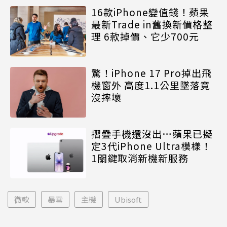
16款iPhone變值錢！蘋果
最新Trade in舊換新價格整
理 6款掉價、它少700元
驚！iPhone 17 Pro掉出飛
機窗外 高度1.1公里墜落竟
沒摔壞
摺疊手機還沒出…蘋果已擬
定3代iPhone Ultra模樣！
1關鍵取消新機新服務
微軟
暴雪
主機
Ubisoft