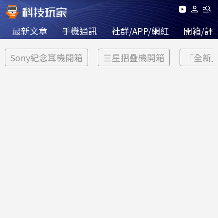
最新文章
手機通訊
社群/APP/網紅
開箱/評
Sony紀念耳機開箱
三星摺疊機開箱
「全新