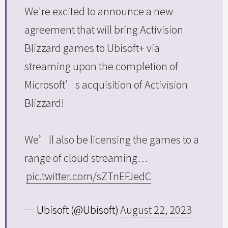
We're excited to announce a new
agreement that will bring Activision
Blizzard games to Ubisoft+ via
streaming upon the completion of
Microsoft’s acquisition of Activision
Blizzard!
We’ll also be licensing the games to a
range of cloud streaming…
pic.twitter.com/sZTnEFJedC
— Ubisoft (@Ubisoft)
August 22, 2023