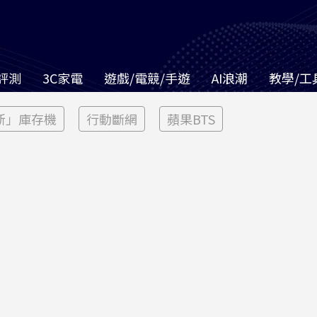
評測
3C家電
遊戲/電競/手遊
AI浪潮
教學/工
新」庫存機
行動斷網
蘋果BTS