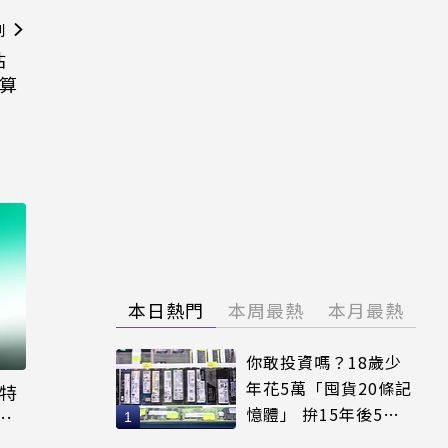
則
估
運算
本日熱門
本周最熱
本月最熱
你敢投資嗎？18歲少
年花5萬「囤貨20條記
大特
憶體」 拚15年後5倍
粉
賣出