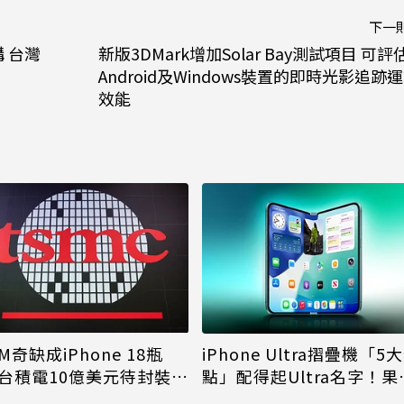
下一
購 台灣
新版3DMark增加Solar Bay測試項目 可評
Android及Windows裝置的即時光影追跡
效能
M奇缺成iPhone 18瓶
iPhone Ultra摺疊機「5
台積電10億美元待封裝晶
點」配得起Ultra名字！果
能枯等
看完更心動