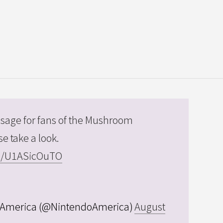
sage for fans of the Mushroom
e take a look.
om/U1ASicOuTO
 America (@NintendoAmerica)
August