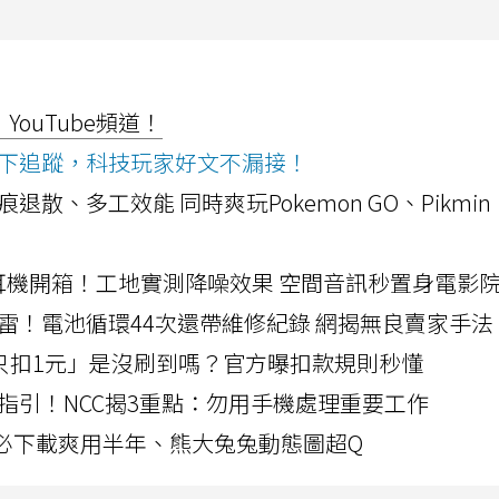
ouTube頻道！
ws按下追蹤，科技玩家好文不漏接！
a開箱！摺痕退散、多工效能 同時爽玩Pokemon GO、Pikmin
LLEXION耳機開箱！工地實測降噪效果 空間音訊秒置身電影
雷！電池循環44次還帶維修紀錄 網揭無良賣家手法
北捷「只扣1元」是沒刷到嗎？官方曝扣款規則秒懂
指引！NCC揭3重點：勿用手機處理重要工作
」字必下載爽用半年、熊大兔兔動態圖超Q