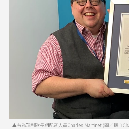
▲右為瑪利歐長期配音人員Charles Martinet (圖／擷自Char