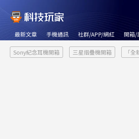
最新文章
手機通訊
社群/APP/網紅
開箱/
Sony紀念耳機開箱
三星摺疊機開箱
「全