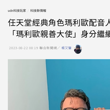
udn科技玩家
科技新情報
任天堂經典角色瑪利歐配音人員Ch
「瑪利歐親善大使」身分繼
2023-08-22 08:19
聯合新聞網／
楊又肇