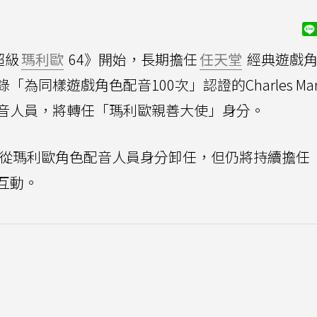
超級
瑪利歐
64》開始，長期擔任
任天堂
經典遊戲角
樣遊戲角色配音100次」認證的Charles Marit
音人員，將轉任「瑪利歐親善大使」身分。
itnet將從瑪利歐角色配音人員身分卸任，但仍將持續擔
互動。