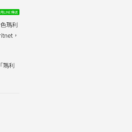
用LINE傳送
色瑪利
net，
任「瑪利