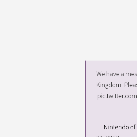
We have a mes
Kingdom. Pleas
pic.twitter.c
— Nintendo of