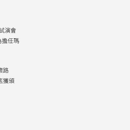
場試演會
為擔任瑪
壞路
底獲頒