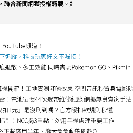
，聯合新聞網獲授權轉載。》
ouTube頻道！
ws按下追蹤，科技玩家好文不漏接！
a開箱！摺痕退散、多工效能 同時爽玩Pokemon GO、Pikmin
LLEXION耳機開箱！工地實測降噪效果 空間音訊秒置身電影
雷！電池循環44次還帶維修紀錄 網揭無良賣家手法
北捷「只扣1元」是沒刷到嗎？官方曝扣款規則秒懂
指引！NCC揭3重點：勿用手機處理重要工作
」字必下載爽用半年、熊大兔兔動態圖超Q