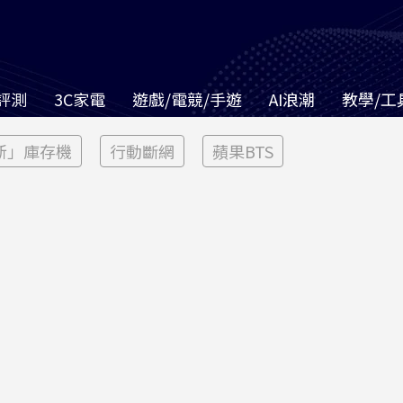
評測
3C家電
遊戲/電競/手遊
AI浪潮
教學/工
新」庫存機
行動斷網
蘋果BTS