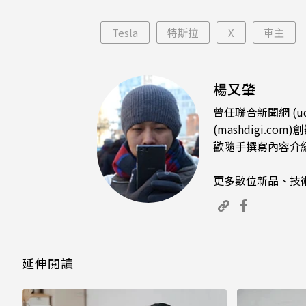
倪
倖免
Tesla
特斯拉
X
車主
楊又肇
曾任聯合新聞網 (u
(mashdigi
歡隨手撰寫內容介
更多數位新品、技
延伸閱讀