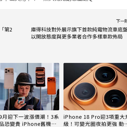
下一
當「第2
庫得科技對外展示旗下首款純電物流車底盤
以開放態度與更多業者合作多樣車款佈局
9月迎下一波漲價潮！3系
iPhone 18 Pro迎3項重大
品恐變貴 iPhone舊機難
級！可變光圈夜拍更強 動