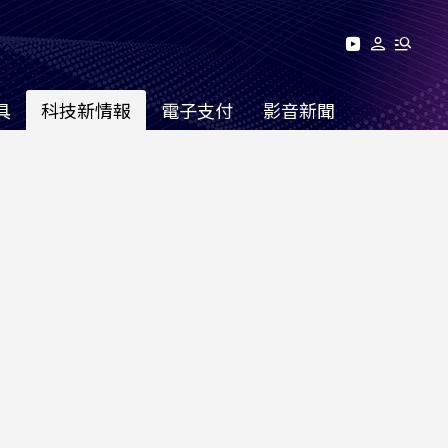
具
科技新情報
電子支付
影音新聞