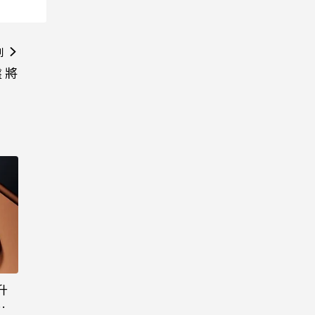
則
 將
升
態