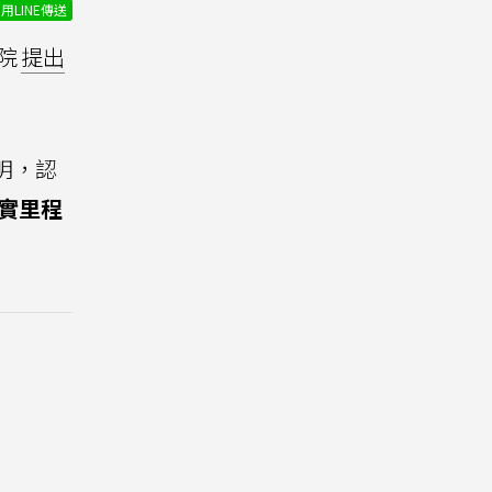
用LINE傳送
院
提出
明，認
實里程