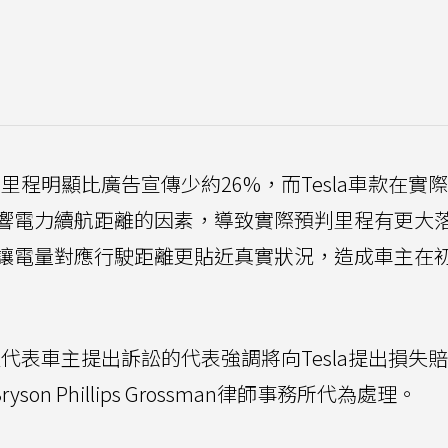
航里程明顯比廣告宣傳少約26%，而Tesla車款在實
響電力續航距離的因素，導致實際預判里程有更大
，讓電量對應行駛距離更貼近真實狀況，造成車主在
但代表車主提出訴訟的代表強調將向Tesla提出損失
ryson Phillips Grossman律師事務所代為處理。