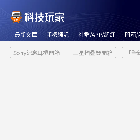
最新文章
手機通訊
社群/APP/網紅
開箱/
Sony紀念耳機開箱
三星摺疊機開箱
「全