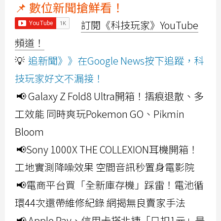
📌 數位新聞搶鮮看！
訂閱《科技玩家》YouTube
頻道！
💡
追新聞》》在Google News按下追蹤，科
技玩家好文不漏接！
📢 Galaxy Z Fold8 Ultra開箱！摺痕退散、多
工效能 同時爽玩Pokemon GO、Pikmin
Bloom
📢Sony 1000X THE COLLEXION耳機開箱！
工地實測降噪效果 空間音訊秒置身電影院
📢電商平台買「全新庫存機」踩雷！電池循
環44次還帶維修紀錄 網揭無良賣家手法
📢 Apple Pay、信用卡搭北捷「只扣1元」是