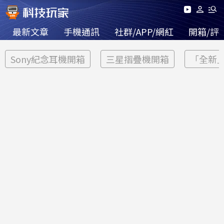
最新文章
手機通訊
社群/APP/網紅
開箱/評
Sony紀念耳機開箱
三星摺疊機開箱
「全新