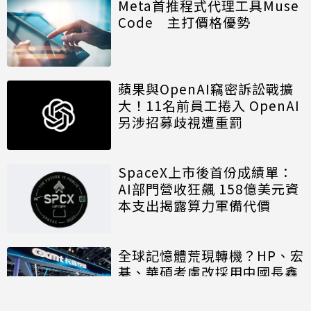
Meta首推程式代理工具Muse
Code 主打價格優勢
蘋果與OpenAI竊密訴訟戰擴
大！11名前員工捲入 OpenAI
另涉招募歧視遭重罰
SpaceX上市後首份成績單：
AI部門營收狂飆 158億美元資
本支出揭露算力軍備代價
全球記憶體荒現轉機？HP、宏
碁、華碩考慮改採用中國長鑫
存儲晶片