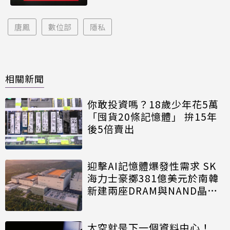
唐鳳
數位部
隱私
相關新聞
你敢投資嗎？18歲少年花5萬
「囤貨20條記憶體」 拚15年
後5倍賣出
迎擊AI記憶體爆發性需求 SK
海力士豪擲381億美元於南韓
新建兩座DRAM與NAND晶圓
廠
太空就是下一個資料中心！