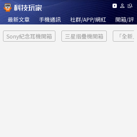
最新文章
手機通訊
社群/APP/網紅
開箱/評
Sony紀念耳機開箱
三星摺疊機開箱
「全新