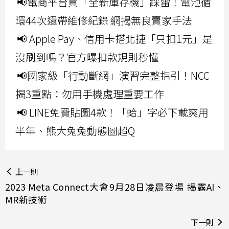
📢電商平台買「全新庫存機」踩雷！電池循
環44次還帶維修紀錄 網揭無良賣家手法
📢 Apple Pay、信用卡搭北捷「只扣1元」是
沒刷到嗎？官方曝扣款規則秒懂
📢國家級「行動斷網」演習完整指引！NCC
揭3重點：勿用手機處理重要工作
📢 LINE免費貼圖4款！「蛤」字必下載爽用
半年、熊大兔兔動態圖超Q
上一則
2023 Meta Connect大會9月28日凌晨登場 揭露AI、
MR新技術
下一則