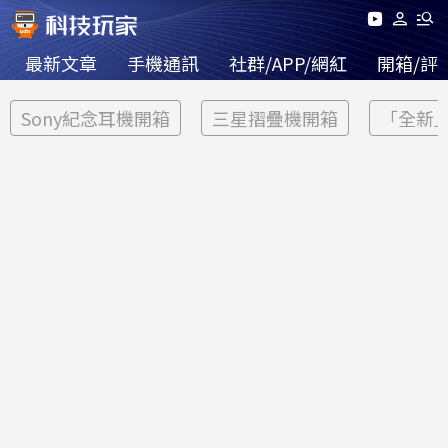
最新文章
手機通訊
社群/APP/網紅
開箱/評
Sony紀念耳機開箱
三星摺疊機開箱
「全新