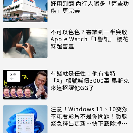
好用到翻 內行人曝多「這些功
能」更完美
不可以色色？書讀到一半突收
Apple Watch「1警訊」 櫻花
妹超害羞
有錢就是任性！他有推特
「X」帳號喊價3000萬 馬斯克
來這招讓他GG了
注意！Windows 11、10突然
不能看影片不是你問題！微軟
緊急釋出更新…快下載除掉2
個Bug