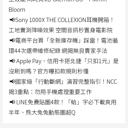
Bloom
📢Sony 1000X THE COLLEXION耳機開箱！
工地實測降噪效果 空間音訊秒置身電影院
📢電商平台買「全新庫存機」踩雷！電池循
環44次還帶維修紀錄 網揭無良賣家手法
📢 Apple Pay、信用卡搭北捷「只扣1元」是
沒刷到嗎？官方曝扣款規則秒懂
📢國家級「行動斷網」演習完整指引！NCC
揭3重點：勿用手機處理重要工作
📢 LINE免費貼圖4款！「蛤」字必下載爽用
半年、熊大兔兔動態圖超Q