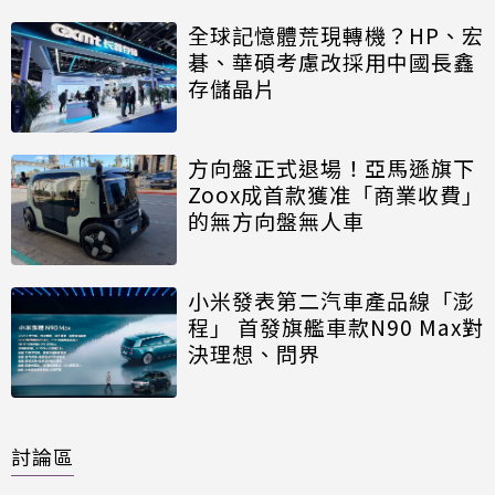
全球記憶體荒現轉機？HP、宏
碁、華碩考慮改採用中國長鑫
存儲晶片
方向盤正式退場！亞馬遜旗下
Zoox成首款獲准「商業收費」
的無方向盤無人車
小米發表第二汽車產品線「澎
程」 首發旗艦車款N90 Max對
決理想、問界
討論區