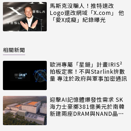
馬斯克沒騙人！推特速改
Logo還改網域「X.com」 他
「愛X成癡」紀錄曝光
相關新聞
歐洲專屬「星鏈」計畫IRIS²
拍板定案！不與Starlink拚數
量 專注於政府與軍事加密通訊
迎擊AI記憶體爆發性需求 SK
海力士豪擲381億美元於南韓
新建兩座DRAM與NAND晶圓
廠