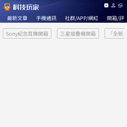
最新文章
手機通訊
社群/APP/網紅
開箱/評
Sony紀念耳機開箱
三星摺疊機開箱
「全新