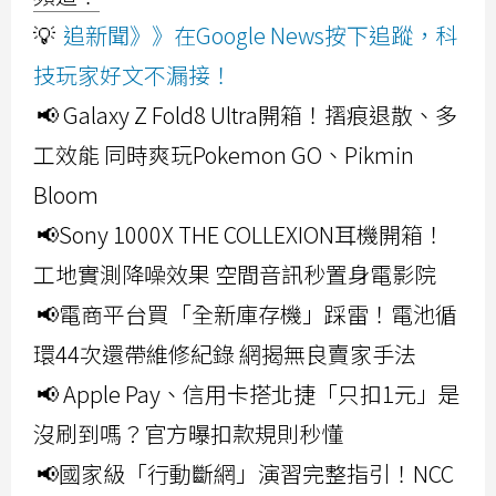
💡
追新聞》》在Google News按下追蹤，科
技玩家好文不漏接！
📢 Galaxy Z Fold8 Ultra開箱！摺痕退散、多
工效能 同時爽玩Pokemon GO、Pikmin
Bloom
📢Sony 1000X THE COLLEXION耳機開箱！
工地實測降噪效果 空間音訊秒置身電影院
📢電商平台買「全新庫存機」踩雷！電池循
環44次還帶維修紀錄 網揭無良賣家手法
📢 Apple Pay、信用卡搭北捷「只扣1元」是
沒刷到嗎？官方曝扣款規則秒懂
📢國家級「行動斷網」演習完整指引！NCC