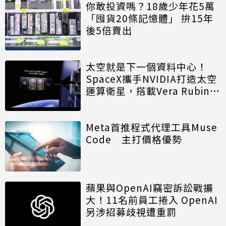
你敢投資嗎？18歲少年花5萬
「囤貨20條記憶體」 拚15年
後5倍賣出
太空就是下一個資料中心！
SpaceX攜手NVIDIA打造太空
運算衛星，搭載Vera Rubin運
算模組
Meta首推程式代理工具Muse
Code 主打價格優勢
蘋果與OpenAI竊密訴訟戰擴
大！11名前員工捲入 OpenAI
另涉招募歧視遭重罰