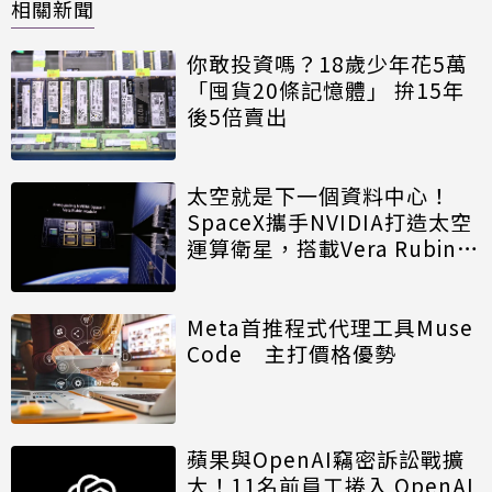
相關新聞
你敢投資嗎？18歲少年花5萬
「囤貨20條記憶體」 拚15年
後5倍賣出
太空就是下一個資料中心！
SpaceX攜手NVIDIA打造太空
運算衛星，搭載Vera Rubin運
算模組
Meta首推程式代理工具Muse
Code 主打價格優勢
蘋果與OpenAI竊密訴訟戰擴
大！11名前員工捲入 OpenAI