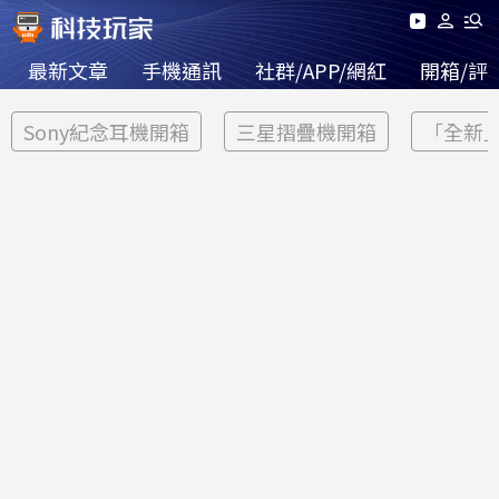
最新文章
手機通訊
社群/APP/網紅
開箱/評
Sony紀念耳機開箱
三星摺疊機開箱
「全新