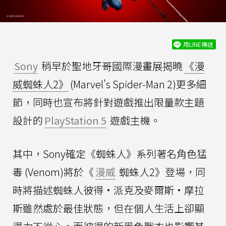
用LINE傳送
Sony
稍早於聖地牙哥國際漫畫展揭曉
《漫
威蜘蛛人2》
(Marvel's Spider-Man 2)更多細
節，同時也宣布將針對遊戲推出限量款主題
設計的
PlayStation 5
遊戲主機。
其中，Sony確定《蜘蛛人》系列著名角色猛
毒 (Venom)將於《
漫威
蜘蛛人2》登場，同
時將描述蜘蛛人彼得·派克及麥爾斯·摩拉
斯雖然處於最佳狀態，但在個人生活上卻顯