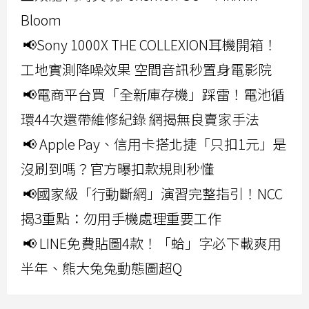
Bloom
📢Sony 1000X THE COLLEXION耳機開箱！
工地實測降噪效果 空間音訊秒置身電影院
📢電商平台買「全新庫存機」踩雷！電池循
環44次還帶維修紀錄 網揭無良賣家手法
📢 Apple Pay、信用卡搭北捷「只扣1元」是
沒刷到嗎？官方曝扣款規則秒懂
📢國家級「行動斷網」演習完整指引！NCC
揭3重點：勿用手機處理重要工作
📢 LINE免費貼圖4款！「蛤」字必下載爽用
半年、熊大兔兔動態圖超Q