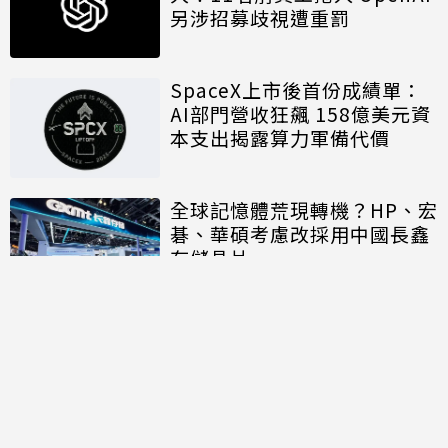
另涉招募歧視遭重罰
SpaceX上市後首份成績單：
AI部門營收狂飆 158億美元資
本支出揭露算力軍備代價
全球記憶體荒現轉機？HP、宏
碁、華碩考慮改採用中國長鑫
存儲晶片
討論區
共有
0
則留言