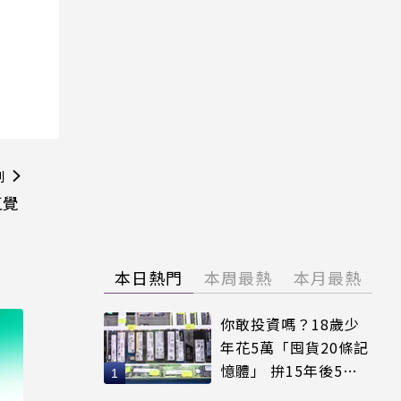
則
直覺
本日熱門
本周最熱
本月最熱
你敢投資嗎？18歲少
年花5萬「囤貨20條記
憶體」 拚15年後5倍
賣出