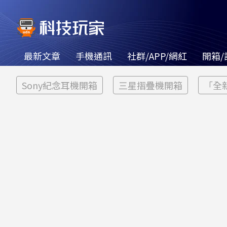
最新文章
手機通訊
社群/APP/網紅
開箱/
Sony紀念耳機開箱
三星摺疊機開箱
「全