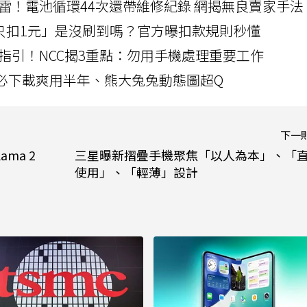
雷！電池循環44次還帶維修紀錄 網揭無良賣家手法
北捷「只扣1元」是沒刷到嗎？官方曝扣款規則秒懂
指引！NCC揭3重點：勿用手機處理重要工作
」字必下載爽用半年、熊大兔兔動態圖超Q
下一
ma 2
三星曝新摺疊手機聚焦「以人為本」、「
使用」、「輕薄」設計