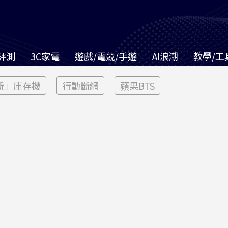
評測
3C家電
遊戲/電競/手遊
AI浪潮
教學/工
新」庫存機
行動斷網
蘋果BTS