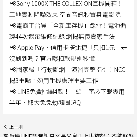
📢Sony 1000X THE COLLEXION耳機開箱！
工地實測降噪效果 空間音訊秒置身電影院
📢電商平台買「全新庫存機」踩雷！電池循
環44次還帶維修紀錄 網揭無良賣家手法
📢 Apple Pay、信用卡搭北捷「只扣1元」是
沒刷到嗎？官方曝扣款規則秒懂
📢國家級「行動斷網」演習完整指引！NCC
揭3重點：勿用手機處理重要工作
📢 LINE免費貼圖4款！「蛤」字必下載爽用
半年、熊大兔兔動態圖超Q
上一則
客戶傳LINE語音訊息又長又臭！上班族怒：不能好好