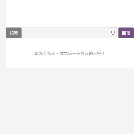
規範
回覆
還沒有留言，成為第一個發言的人吧！
訂閱
聯合線上公司 著作權所有 ©2025