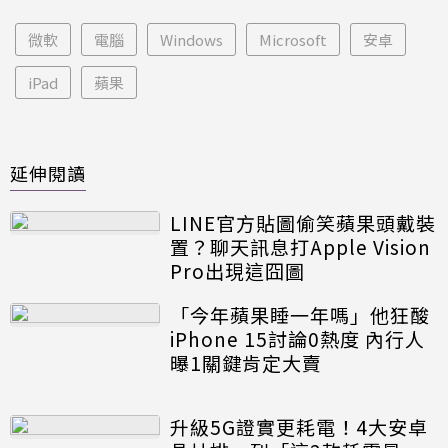
微軟
電腦
Windows
Microsoft
安卓
iPad
蘋果
延伸閱讀
LINE官方貼圖偷笑蘋果頭戴裝
置？聊天訊息打Apple Vision
Pro出現這囧圖
「今年蘋果睡一年嗎」他狂酸
iPhone 15討論0熱度 內行人
曝1關鍵肯定大賣
升級5G證實更耗電！4大安卓