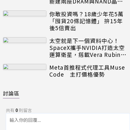
新建兩座DRAM與NAND晶圓
廠
你敢投資嗎？18歲少年花5萬
「囤貨20條記憶體」 拚15年
後5倍賣出
太空就是下一個資料中心！
SpaceX攜手NVIDIA打造太空
運算衛星，搭載Vera Rubin運
算模組
Meta首推程式代理工具Muse
Code 主打價格優勢
討論區
共有
0
則留言