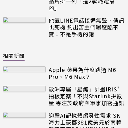
晶片排一列「這2款耗電最
凶」
他氣LINE電話接通無聲、傳訊
也死機 釣出苦主們曝殘酷事
實：不是手機的錯
相關新聞
Apple 蘋果為什麼跳過 M6
Pro、M6 Max？
歐洲專屬「星鏈」計畫IRIS²
拍板定案！不與Starlink拚數
量 專注於政府與軍事加密通訊
迎擊AI記憶體爆發性需求 SK
海力士豪擲381億美元於南韓