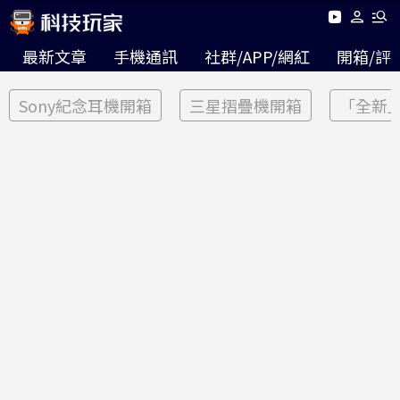
最新文章
手機通訊
社群/APP/網紅
開箱/評
Sony紀念耳機開箱
三星摺疊機開箱
「全新