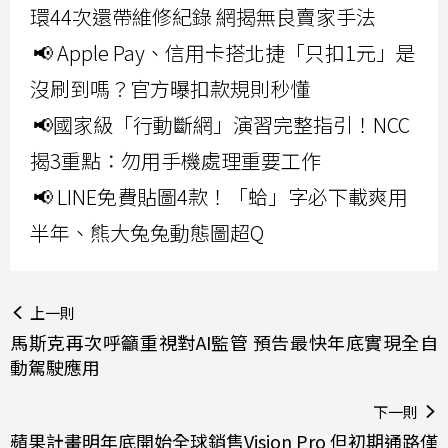
環44次還帶維修紀錄 網揭無良賣家手法
📢 Apple Pay、信用卡搭北捷「只扣1元」是
沒刷到嗎？官方曝扣款規則秒懂
📢國家級「行動斷網」演習完整指引！NCC
揭3重點：勿用手機處理重要工作
📢 LINE免費貼圖4款！「蛤」字必下載爽用
半年、熊大兔兔動態圖超Q
上一則
馬斯克再次呼籲重視對AI監管 預告最快年底實現全自
動駕駛應用
下一則
蘋果計畫明年底開始全球銷售Vision Pro 但初期通路僅