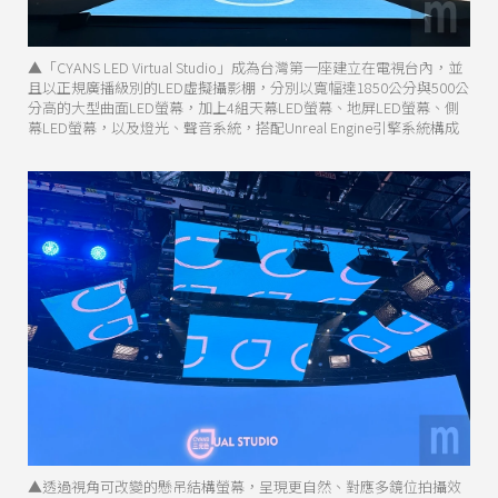
▲「CYANS LED Virtual Studio」成為台灣第一座建立在電視台內，並
且以正規廣播級別的LED虛擬攝影棚，分別以寬幅達1850公分與500公
分高的大型曲面LED螢幕，加上4組天幕LED螢幕、地屏LED螢幕、側
幕LED螢幕，以及燈光、聲音系統，搭配Unreal Engine引擎系統構成
▲透過視角可改變的懸吊結構螢幕，呈現更自然、對應多鏡位拍攝效