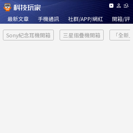
最新文章
手機通訊
社群/APP/網紅
開箱/評
Sony紀念耳機開箱
三星摺疊機開箱
「全新