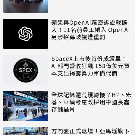
蘋果與OpenAI竊密訴訟戰擴
大！11名前員工捲入 OpenAI
另涉招募歧視遭重罰
SpaceX上市後首份成績單：
AI部門營收狂飆 158億美元資
本支出揭露算力軍備代價
全球記憶體荒現轉機？HP、宏
碁、華碩考慮改採用中國長鑫
存儲晶片
方向盤正式退場！亞馬遜旗下