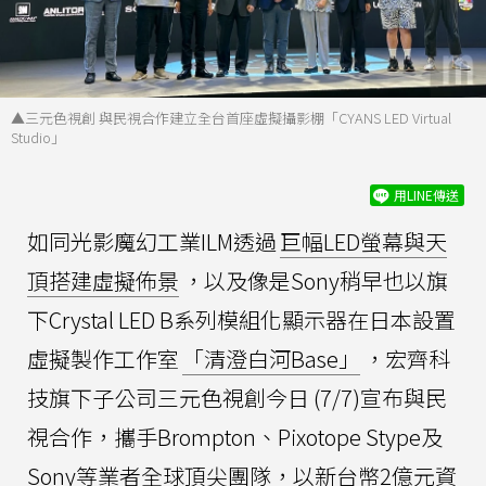
▲三元色視創 與民視合作建立全台首座虛擬攝影棚「CYANS LED Virtual
Studio」
用LINE傳送
如同光影魔幻工業ILM透過
巨幅LED螢幕與天
頂搭建虛擬佈景
，以及像是Sony稍早也以旗
下Crystal LED B系列模組化顯示器在日本設置
虛擬製作工作室
「清澄白河Base」
，宏齊科
技旗下子公司三元色視創今日 (7/7)宣布與民
視合作，攜手Brompton、Pixotope Stype及
Sony等業者全球頂尖團隊，以新台幣2億元資