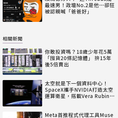
最速男！政壇No.2是他…卻狂
被認親喊「爸爸好」
相關新聞
你敢投資嗎？18歲少年花5萬
「囤貨20條記憶體」 拚15年
後5倍賣出
太空就是下一個資料中心！
SpaceX攜手NVIDIA打造太空
運算衛星，搭載Vera Rubin運
算模組
Meta首推程式代理工具Muse