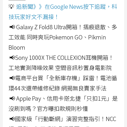
💡
追新聞》》在Google News按下追蹤，科
技玩家好文不漏接！
📢 Galaxy Z Fold8 Ultra開箱！摺痕退散、多
工效能 同時爽玩Pokemon GO、Pikmin
Bloom
📢Sony 1000X THE COLLEXION耳機開箱！
工地實測降噪效果 空間音訊秒置身電影院
📢電商平台買「全新庫存機」踩雷！電池循
環44次還帶維修紀錄 網揭無良賣家手法
📢 Apple Pay、信用卡搭北捷「只扣1元」是
沒刷到嗎？官方曝扣款規則秒懂
📢國家級「行動斷網」演習完整指引！NCC