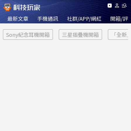
最新文章
手機通訊
社群/APP/網紅
開箱/評
Sony紀念耳機開箱
三星摺疊機開箱
「全新