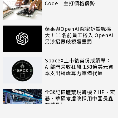
Code 主打價格優勢
蘋果與OpenAI竊密訴訟戰擴
大！11名前員工捲入 OpenAI
另涉招募歧視遭重罰
SpaceX上市後首份成績單：
AI部門營收狂飆 158億美元資
本支出揭露算力軍備代價
全球記憶體荒現轉機？HP、宏
碁、華碩考慮改採用中國長鑫
存儲晶片