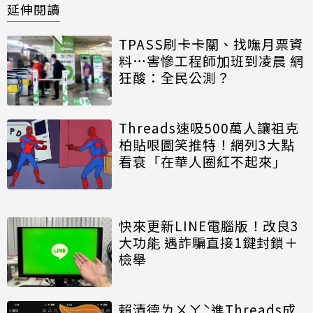
延伸閱讀
TPASS刷卡卡關、找嘸月票資
料…害慘工程師加班到凌晨 網
狂酸：全民公測？
Threads速吸500萬人讓祖克
柏貼哏圖笑推特！網列3大點
看衰「在華人圈紅不起來」
快來更新LINE電腦版！改良3
大功能 遇詐騙直接1鍵封鎖＋
檢舉
賴清德ㄌㄨㄚˋ進Threads成