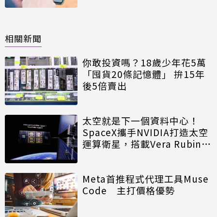
相關新聞
你敢投資嗎？18歲少年花5萬
「囤貨20條記憶體」 拚15年
後5倍賣出
太空就是下一個資料中心！
SpaceX攜手NVIDIA打造太空
運算衛星，搭載Vera Rubin運
算模組
Meta首推程式代理工具Muse
Code 主打價格優勢