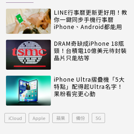
LINE行事曆更新更好用！教
你一鍵同步手機行事曆
iPhone、Android都能用
DRAM奇缺成iPhone 18瓶
頸！台積電10億美元待封裝
晶片只能枯等
iPhone Ultra摺疊機「5大
特點」配得起Ultra名字！
果粉看完更心動
iCloud
Apple
蘋果
備份
5G