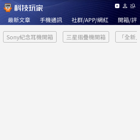
最新文章
手機通訊
社群/APP/網紅
開箱/評
Sony紀念耳機開箱
三星摺疊機開箱
「全新