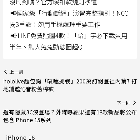
沒刷到嗎？官方曝扣款規則秒懂
📢國家級「行動斷網」演習完整指引！NCC
揭3重點：勿用手機處理重要工作
📢 LINE免費貼圖4款！「蛤」字必下載爽用
半年、熊大兔兔動態圖超Q
上一則
hololive麵包狗「噴嚏挑戰」200萬訂閱登社內第7 打
地舖邀沁音粉蓋棉被
下一則
還有隱藏3C沒登場？外媒曝蘋果還有18款新品將公布
包含iPhone 15系列
iPhone 18