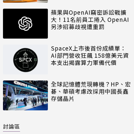
蘋果與OpenAI竊密訴訟戰擴
大！11名前員工捲入 OpenAI
另涉招募歧視遭重罰
SpaceX上市後首份成績單：
AI部門營收狂飆 158億美元資
本支出揭露算力軍備代價
全球記憶體荒現轉機？HP、宏
碁、華碩考慮改採用中國長鑫
存儲晶片
討論區