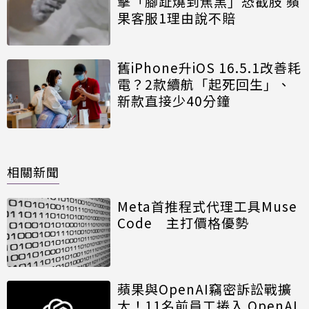
擊「腳趾燒到焦黑」恐截肢 蘋
果客服1理由說不賠
舊iPhone升iOS 16.5.1改善耗
電？2款續航「起死回生」、
新款直接少40分鐘
相關新聞
Meta首推程式代理工具Muse
Code 主打價格優勢
蘋果與OpenAI竊密訴訟戰擴
大！11名前員工捲入 OpenAI