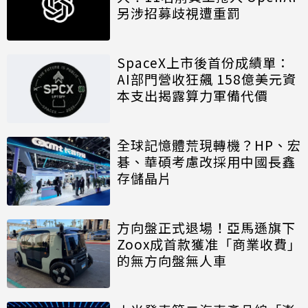
另涉招募歧視遭重罰
SpaceX上市後首份成績單：
AI部門營收狂飆 158億美元資
本支出揭露算力軍備代價
全球記憶體荒現轉機？HP、宏
碁、華碩考慮改採用中國長鑫
存儲晶片
方向盤正式退場！亞馬遜旗下
Zoox成首款獲准「商業收費」
的無方向盤無人車