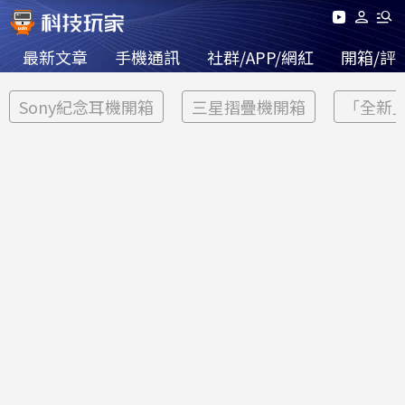
最新文章
手機通訊
社群/APP/網紅
開箱/評
Sony紀念耳機開箱
三星摺疊機開箱
「全新