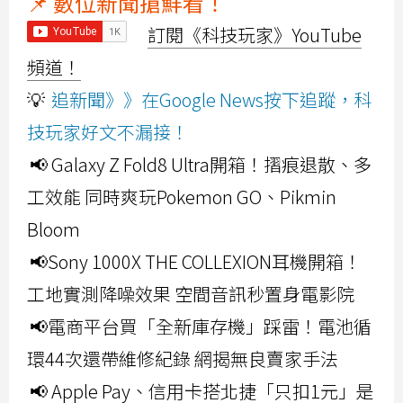
📌 數位新聞搶鮮看！
訂閱《科技玩家》YouTube
頻道！
💡
追新聞》》在Google News按下追蹤，科
技玩家好文不漏接！
📢 Galaxy Z Fold8 Ultra開箱！摺痕退散、多
工效能 同時爽玩Pokemon GO、Pikmin
Bloom
📢Sony 1000X THE COLLEXION耳機開箱！
工地實測降噪效果 空間音訊秒置身電影院
📢電商平台買「全新庫存機」踩雷！電池循
環44次還帶維修紀錄 網揭無良賣家手法
📢 Apple Pay、信用卡搭北捷「只扣1元」是