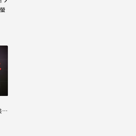
則
 螢
裝晶