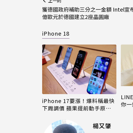
上一則
獲德國政府補助三分之一金額 Intel宣布
億歐元於德國建立2座晶圓廠
iPhone 18
LI
iPhone 17要漲！爆料稱最快
你一
下周調價 蘋果提前動手原因
iPh
曝
楊又肇