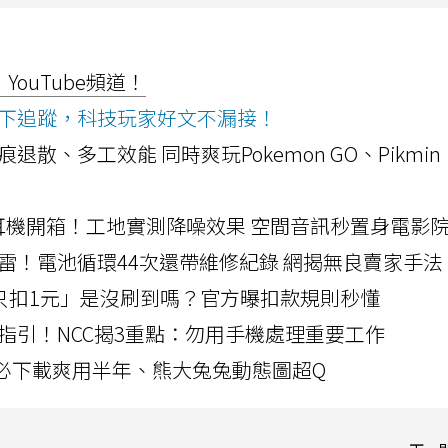
ouTube頻道！
ws按下追蹤，科技玩家好文不漏接！
a開箱！摺痕退散、多工效能 同時爽玩Pokemon GO、Pikmin
LLEXION耳機開箱！工地實測降噪效果 空間音訊秒置身電影
雷！電池循環44次還帶維修紀錄 網揭無良賣家手法
北捷「只扣1元」是沒刷到嗎？官方曝扣款規則秒懂
指引！NCC揭3重點：勿用手機處理重要工作
」字必下載爽用半年、熊大兔兔動態圖超Q