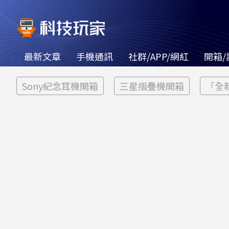
最新文章
手機通訊
社群/APP/網紅
開箱/
Sony紀念耳機開箱
三星摺疊機開箱
「全