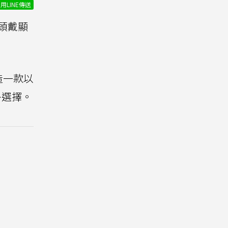
用LINE傳送
能頭戴顯
造一款以
額外選擇。