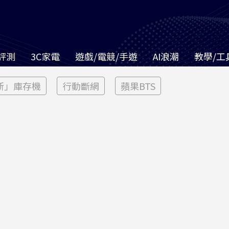
評測
3C家電
遊戲/電競/手遊
AI浪潮
教學/工
新」庫存機
行動斷網
蘋果BTS