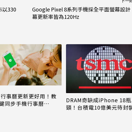
下一
以330
Google Pixel 8系列手機採全平面螢幕設計
幕更新率皆為120Hz
NE行事曆更新更好用！教
DRAM奇缺成iPhone 18瓶
鍵同步手機行事曆
頸！台積電10億美元待封
one、Android都能用
片只能枯等