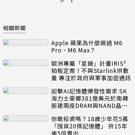
相關新聞
Apple 蘋果為什麼跳過 M6
Pro、M6 Max？
歐洲專屬「星鏈」計畫IRIS²
拍板定案！不與Starlink拚數
量 專注於政府與軍事加密通訊
迎擊AI記憶體爆發性需求 SK
海力士豪擲381億美元於南韓
新建兩座DRAM與NAND晶圓
廠
你敢投資嗎？18歲少年花5萬
「囤貨20條記憶體」 拚15年
後5倍賣出