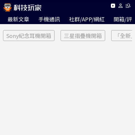
最新文章
手機通訊
社群/APP/網紅
開箱/評
Sony紀念耳機開箱
三星摺疊機開箱
「全新