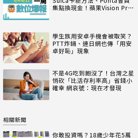
Suica卡新方法、Ponta會員
集點換現金！蘋果Vision Pro
評價兩極、Netflix寄生帳號愈
禁愈多人用
學生族用安卓手機會被取笑？
PTT炸鍋、連日網也傳「用安
卓好恥」現象
不是4G吃到飽沒了！台灣之星
悄砍「比活存利率高」省錢小
確幸 網哀號：現在才發現
相關新聞
你敢投資嗎？18歲少年花5萬