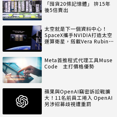
「囤貨20條記憶體」 拚15年
後5倍賣出
太空就是下一個資料中心！
SpaceX攜手NVIDIA打造太空
運算衛星，搭載Vera Rubin運
算模組
Meta首推程式代理工具Muse
Code 主打價格優勢
蘋果與OpenAI竊密訴訟戰擴
大！11名前員工捲入 OpenAI
另涉招募歧視遭重罰