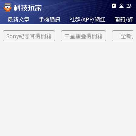
最新文章
手機通訊
社群/APP/網紅
開箱/評
Sony紀念耳機開箱
三星摺疊機開箱
「全新