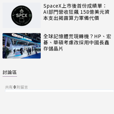
SpaceX上市後首份成績單：
AI部門營收狂飆 158億美元資
本支出揭露算力軍備代價
全球記憶體荒現轉機？HP、宏
碁、華碩考慮改採用中國長鑫
存儲晶片
討論區
共有
0
則留言