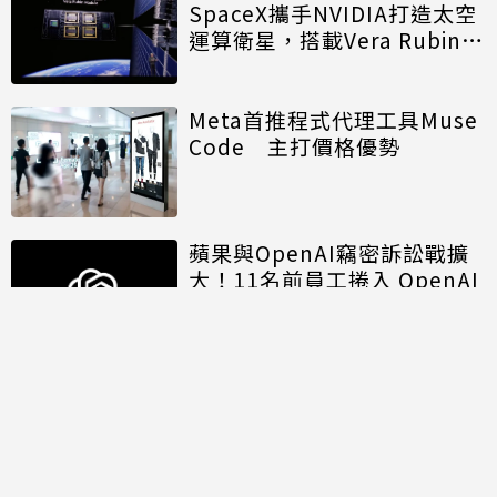
SpaceX攜手NVIDIA打造太空
運算衛星，搭載Vera Rubin運
算模組
Meta首推程式代理工具Muse
Code 主打價格優勢
蘋果與OpenAI竊密訴訟戰擴
大！11名前員工捲入 OpenAI
另涉招募歧視遭重罰
討論區
共有
0
則留言