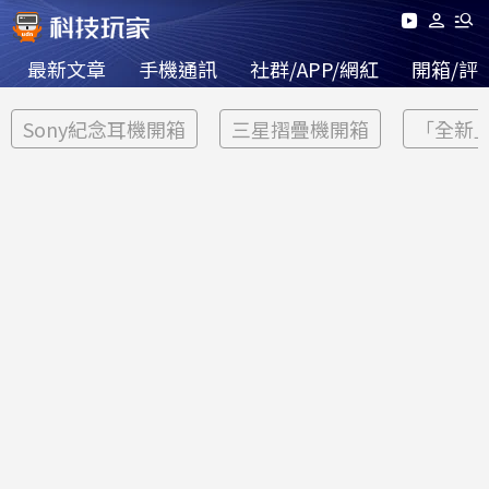
最新文章
手機通訊
社群/APP/網紅
開箱/評
Sony紀念耳機開箱
三星摺疊機開箱
「全新