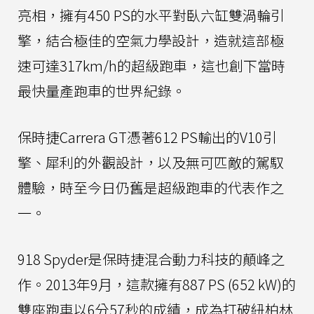
亮相，擁有450 PS的水平對臥六缸雙渦輪引
擎，結合極佳的空氣力學設計，造就這部極
速可達317km/h的超級跑車，這也創下當時
最快量產跑車的世界紀錄。
保時捷Carrera GT憑著612 PS輸出的V10引
擎、犀利的外觀設計，以及無可匹敵的駕馭
體驗，時至今日仍舊是超級跑車的代表作之
一。
918 Spyder是保時捷混合動力科技的顛峰之
作。2013年9月，這款擁有887 PS (652 kW)的
雙座跑車以6分57秒的成績，成為打破紐柏林