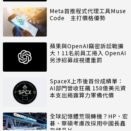
Meta首推程式代理工具Muse
Code 主打價格優勢
蘋果與OpenAI竊密訴訟戰擴
大！11名前員工捲入 OpenAI
另涉招募歧視遭重罰
SpaceX上市後首份成績單：
AI部門營收狂飆 158億美元資
本支出揭露算力軍備代價
全球記憶體荒現轉機？HP、宏
碁、華碩考慮改採用中國長鑫
存儲晶片