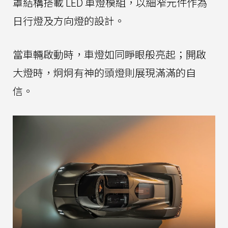
罩結構搭載 LED 車燈模組，以細窄元件作為
日行燈及方向燈的設計。
當車輛啟動時，車燈如同睜眼般亮起；開啟
大燈時，炯炯有神的頭燈則展現滿滿的自
信。