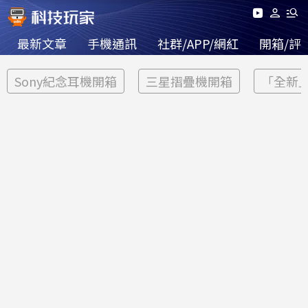
最新文章
手機通訊
社群/APP/網紅
開箱/評
Sony紀念耳機開箱
三星摺疊機開箱
「全新