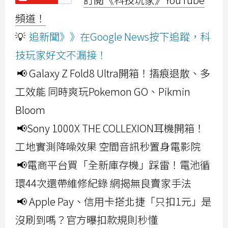
頻道！
💡
追新聞》》在Google News按下追蹤，科
技玩家好文不漏接！
📢 Galaxy Z Fold8 Ultra開箱！摺痕退散、多
工效能 同時爽玩Pokemon GO、Pikmin
Bloom
📢Sony 1000X THE COLLEXION耳機開箱！
工地實測降噪效果 空間音訊秒置身電影院
📢電商平台買「全新庫存機」踩雷！電池循
環44次還帶維修紀錄 網揭無良賣家手法
📢 Apple Pay、信用卡搭北捷「只扣1元」是
沒刷到嗎？官方曝扣款規則秒懂