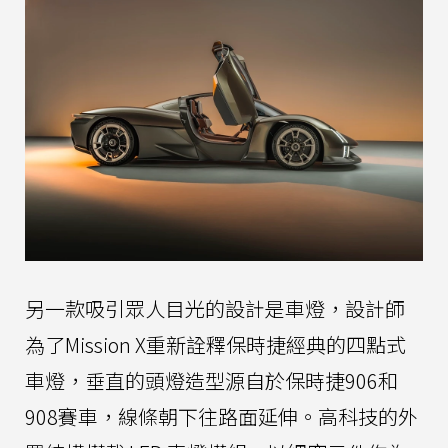
另一款吸引眾人目光的設計是車燈，設計師
為了Mission X重新詮釋保時捷經典的四點式
車燈，垂直的頭燈造型源自於保時捷906和
908賽車，線條朝下往路面延伸。高科技的外