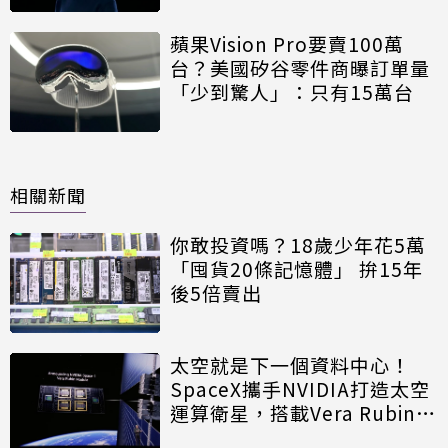
蘋果Vision Pro要賣100萬
台？美國矽谷零件商曝訂單量
「少到驚人」：只有15萬台
相關新聞
你敢投資嗎？18歲少年花5萬
「囤貨20條記憶體」 拚15年
後5倍賣出
太空就是下一個資料中心！
SpaceX攜手NVIDIA打造太空
運算衛星，搭載Vera Rubin運
算模組