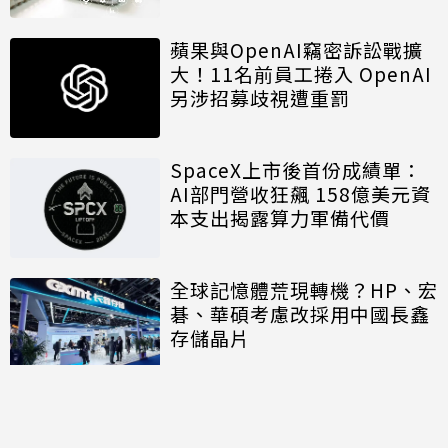
蘋果與OpenAI竊密訴訟戰擴
大！11名前員工捲入 OpenAI
另涉招募歧視遭重罰
SpaceX上市後首份成績單：
AI部門營收狂飆 158億美元資
本支出揭露算力軍備代價
全球記憶體荒現轉機？HP、宏
碁、華碩考慮改採用中國長鑫
存儲晶片
討論區