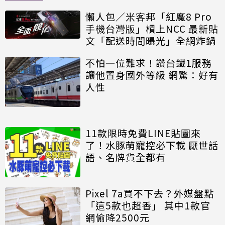
懶人包／米客邦「紅魔8 Pro
手機台灣版」槓上NCC 最新貼
文「配送時間曝光」全網炸鍋
不怕一位難求！讚台鐵1服務
讓他置身國外等級 網驚：好有
人性
11款限時免費LINE貼圖來
了！水豚萌寵控必下載 厭世話
語、名牌貨全都有
Pixel 7a買不下去？外媒盤點
「這5款也超香」 其中1款官
網偷降2500元