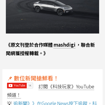
《原文刊登於合作媒體
mashdigi
，聯合新
聞網獲授權轉載。》
📌 數位新聞搶鮮看！
訂閱《科技玩家》YouTube
頻道！
💡
追新聞》》在Google News按下追蹤，科