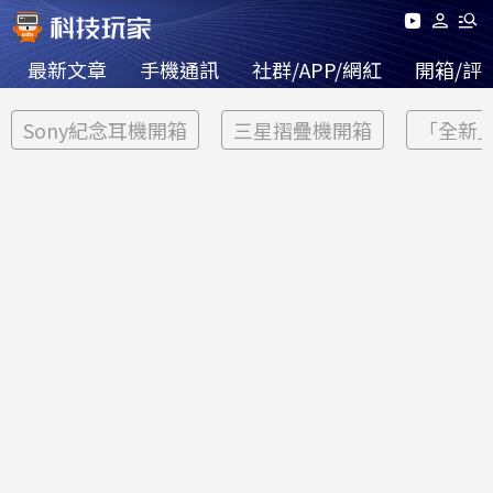
最新文章
手機通訊
社群/APP/網紅
開箱/評
Sony紀念耳機開箱
三星摺疊機開箱
「全新