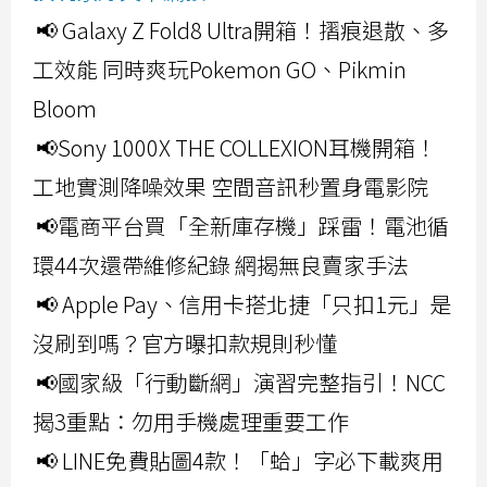
📢 Galaxy Z Fold8 Ultra開箱！摺痕退散、多
工效能 同時爽玩Pokemon GO、Pikmin
Bloom
📢Sony 1000X THE COLLEXION耳機開箱！
工地實測降噪效果 空間音訊秒置身電影院
📢電商平台買「全新庫存機」踩雷！電池循
環44次還帶維修紀錄 網揭無良賣家手法
📢 Apple Pay、信用卡搭北捷「只扣1元」是
沒刷到嗎？官方曝扣款規則秒懂
📢國家級「行動斷網」演習完整指引！NCC
揭3重點：勿用手機處理重要工作
📢 LINE免費貼圖4款！「蛤」字必下載爽用