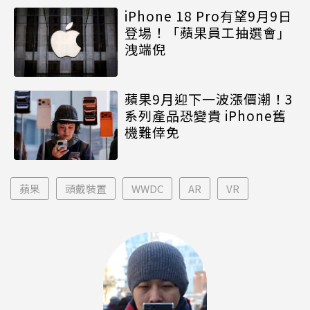
iPhone 18 Pro有望9月9日
登場！「蘋果員工抽選會」
洩端倪
蘋果9月迎下一波漲價潮！3
系列產品恐變貴 iPhone舊
機難倖免
蘋果
頭戴裝置
WWDC
AR
VR