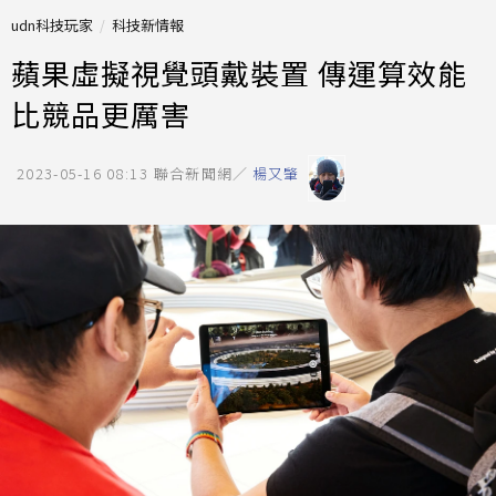
udn科技玩家
科技新情報
蘋果虛擬視覺頭戴裝置 傳運算效能
比競品更厲害
2023-05-16 08:13
聯合新聞網／
楊又肇