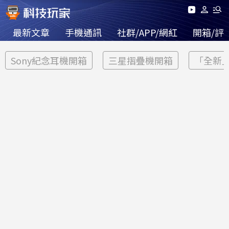
最新文章
手機通訊
社群/APP/網紅
開箱/評
Sony紀念耳機開箱
三星摺疊機開箱
「全新