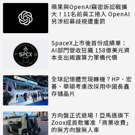
蘋果與OpenAI竊密訴訟戰擴
大！11名前員工捲入 OpenAI
另涉招募歧視遭重罰
SpaceX上市後首份成績單：
AI部門營收狂飆 158億美元資
本支出揭露算力軍備代價
全球記憶體荒現轉機？HP、宏
碁、華碩考慮改採用中國長鑫
存儲晶片
方向盤正式退場！亞馬遜旗下
Zoox成首款獲准「商業收費」
的無方向盤無人車