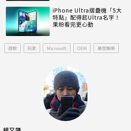
iPhone Ultra摺疊機「5大
特點」配得起Ultra名字！
果粉看完更心動
微軟
玩家
Microsoft
OEM
暴雪娛樂
楊又肇