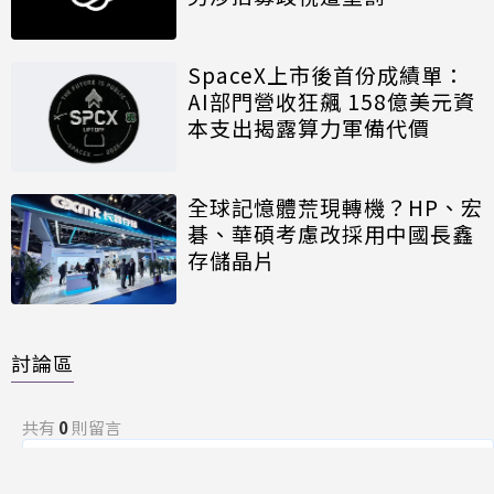
SpaceX上市後首份成績單：
AI部門營收狂飆 158億美元資
本支出揭露算力軍備代價
全球記憶體荒現轉機？HP、宏
碁、華碩考慮改採用中國長鑫
存儲晶片
討論區
共有
0
則留言