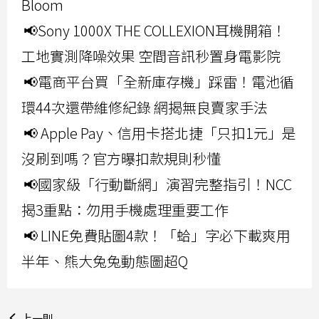
Bloom
📢Sony 1000X THE COLLEXION耳機開箱！
工地實測降噪效果 空間音訊秒置身電影院
📢電商平台買「全新庫存機」踩雷！電池循
環44次還帶維修紀錄 網揭無良賣家手法
📢 Apple Pay、信用卡搭北捷「只扣1元」是
沒刷到嗎？官方曝扣款規則秒懂
📢國家級「行動斷網」演習完整指引！NCC
揭3重點：勿用手機處理重要工作
📢 LINE免費貼圖4款！「蛤」字必下載爽用
半年、熊大兔兔動態圖超Q
上一則