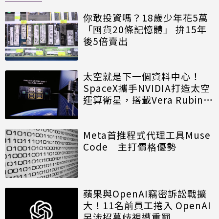
你敢投資嗎？18歲少年花5萬
「囤貨20條記憶體」 拚15年
後5倍賣出
太空就是下一個資料中心！
SpaceX攜手NVIDIA打造太空
運算衛星，搭載Vera Rubin運
算模組
Meta首推程式代理工具Muse
Code 主打價格優勢
蘋果與OpenAI竊密訴訟戰擴
大！11名前員工捲入 OpenAI
另涉招募歧視遭重罰