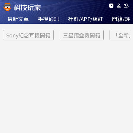
最新文章
手機通訊
社群/APP/網紅
開箱/評
Sony紀念耳機開箱
三星摺疊機開箱
「全新