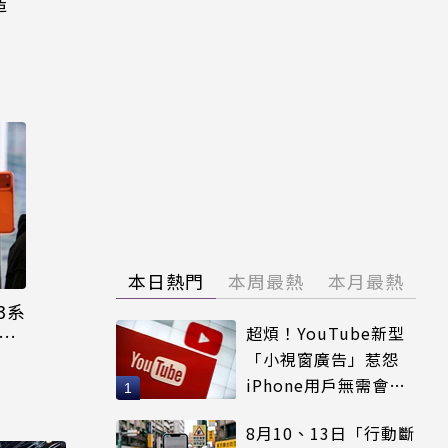
造
本日熱門
本周最熱
本月最熱
3系
超煩！YouTube新型
機難
「小視窗廣告」惹怨
iPhone用戶無需會員
輕鬆解決
8月10、13日「行動斷