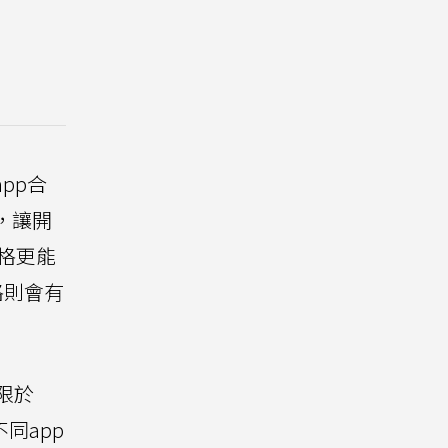
pp合
，讓開
價格更能
格則會有
限於
同app