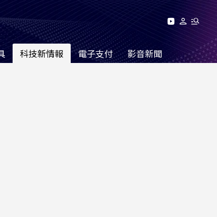
具
科技新情報
電子支付
影音新聞