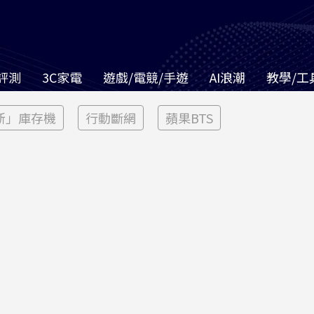
評測
3C家電
遊戲/電競/手遊
AI浪潮
教學/工
新」庫存機
行動斷網
蘋果BTS