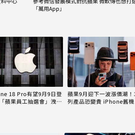
資料中心
參考微信發展模式對抗蘋果 微軟傳也想打
「萬用App」
one 18 Pro有望9月9日登
蘋果9月迎下一波漲價潮！
「蘋果員工抽選會」洩端
列產品恐變貴 iPhone舊
倖免