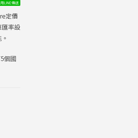
用LINE傳送
re定價
應匯率設
能。
75個國