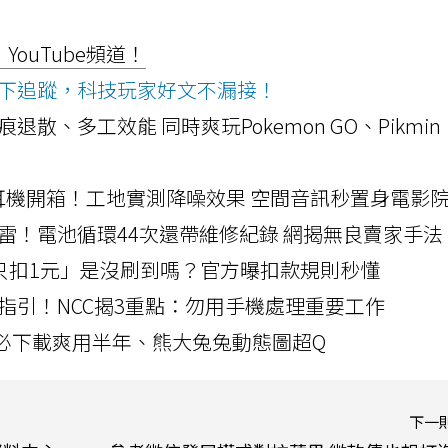
ouTube頻道！
ws按下追蹤，科技玩家好文不漏接！
a開箱！摺痕退散、多工效能 同時爽玩Pokemon GO、Pikmin
LLEXION耳機開箱！工地實測降噪效果 空間音訊秒置身電影
雷！電池循環44次還帶維修紀錄 網揭無良賣家手法
北捷「只扣1元」是沒刷到嗎？官方曝扣款規則秒懂
指引！NCC揭3重點：勿用手機處理重要工作
」字必下載爽用半年、熊大兔兔動態圖超Q
下一