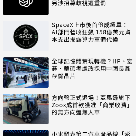
另涉招募歧視遭重罰
SpaceX上市後首份成績單：
AI部門營收狂飆 158億美元資
本支出揭露算力軍備代價
全球記憶體荒現轉機？HP、宏
碁、華碩考慮改採用中國長鑫
存儲晶片
方向盤正式退場！亞馬遜旗下
Zoox成首款獲准「商業收費」
的無方向盤無人車
小米發表第二汽車產品線「澎