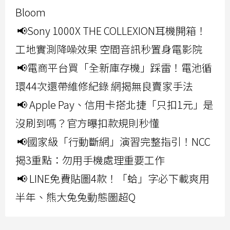
Bloom
📢Sony 1000X THE COLLEXION耳機開箱！
工地實測降噪效果 空間音訊秒置身電影院
📢電商平台買「全新庫存機」踩雷！電池循
環44次還帶維修紀錄 網揭無良賣家手法
📢 Apple Pay、信用卡搭北捷「只扣1元」是
沒刷到嗎？官方曝扣款規則秒懂
📢國家級「行動斷網」演習完整指引！NCC
揭3重點：勿用手機處理重要工作
📢 LINE免費貼圖4款！「蛤」字必下載爽用
半年、熊大兔兔動態圖超Q