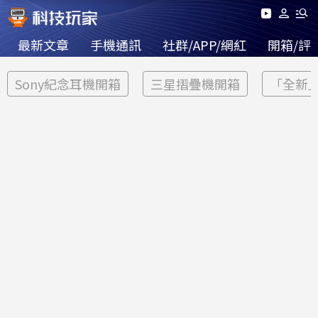
最新文章
手機通訊
社群/APP/網紅
開箱/評
Sony紀念耳機開箱
三星摺疊機開箱
「全新