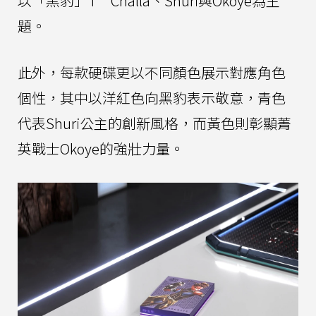
以「黑豹」T’Challa、Shuri與Okoye為主
題。
此外，每款硬碟更以不同顏色展示對應角色
個性，其中以洋紅色向黑豹表示敬意，青色
代表Shuri公主的創新風格，而黃色則彰顯菁
英戰士Okoye的強壯力量。