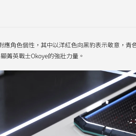
對應角色個性，其中以洋紅色向黑豹表示敬意，青
彰顯菁英戰士Okoye的強壯力量。