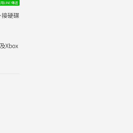
用LINE傳送
外接硬碟
及Xbox