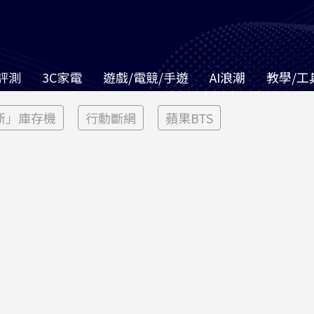
評測
3C家電
遊戲/電競/手遊
AI浪潮
教學/工
新」庫存機
行動斷網
蘋果BTS