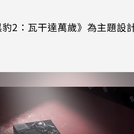
《黑豹2：瓦干達萬歲》為主題設