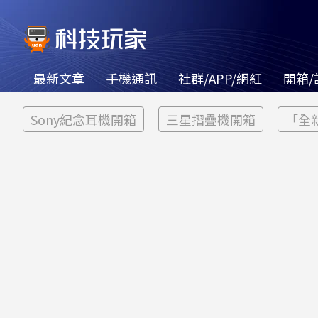
最新文章
手機通訊
社群/APP/網紅
開箱/
Sony紀念耳機開箱
三星摺疊機開箱
「全