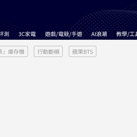
評測
3C家電
遊戲/電競/手遊
AI浪潮
教學/工
新」庫存機
行動斷網
蘋果BTS