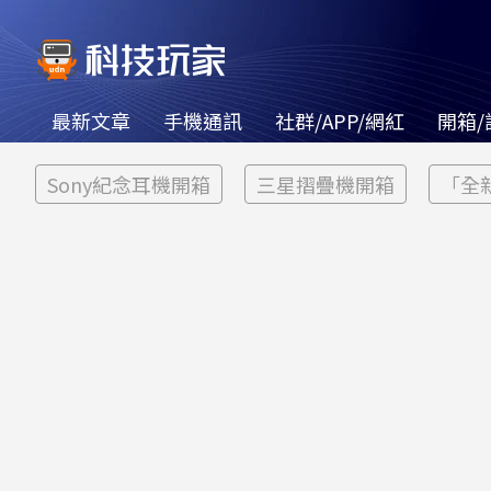
最新文章
手機通訊
社群/APP/網紅
開箱/
Sony紀念耳機開箱
三星摺疊機開箱
「全