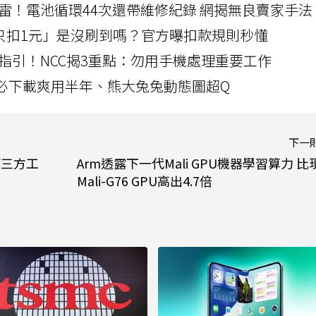
雷！電池循環44次還帶維修紀錄 網揭無良賣家手法
北捷「只扣1元」是沒刷到嗎？官方曝扣款規則秒懂
指引！NCC揭3重點：勿用手機處理重要工作
」字必下載爽用半年、熊大兔兔動態圖超Q
下一
？第三方工
Arm透露下一代Mali GPU機器學習算力 比
Mali-G76 GPU高出4.7倍