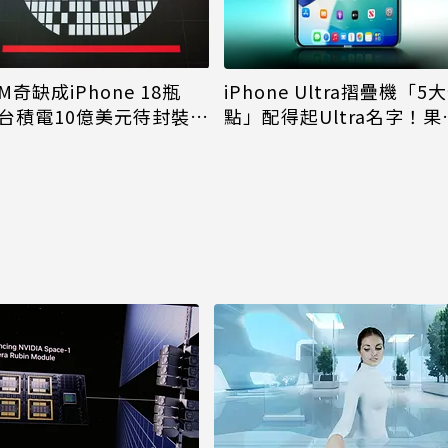
M奇缺成iPhone 18瓶
iPhone Ultra摺疊機「5
台積電10億美元待封裝晶
點」配得起Ultra名字！果
能枯等
看完更心動