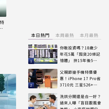
大特
粉
本日熱門
本周最熱
本月最熱
你敢投資嗎？18歲少
年花5萬「囤貨20條記
憶體」 拚15年後5倍
賣出
父親節搶手機特價優
惠！iPhone 17 Pro省
3710元 三星S26+狂
降8千元
洗烘分開還是合一好？
過來人曝「盲目跟風會