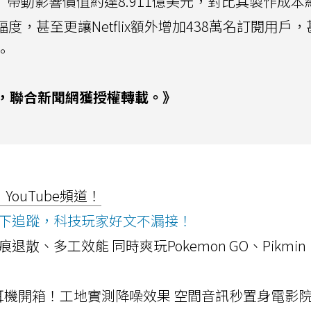
戲》帶動影響價值約達8.911億美元，對比其製作成本約
度，甚至更讓Netflix額外增加438萬名訂閱用戶
。
，聯合新聞網獲授權轉載。》
ouTube頻道！
ws按下追蹤，科技玩家好文不漏接！
a開箱！摺痕退散、多工效能 同時爽玩Pokemon GO、Pikmin
LLEXION耳機開箱！工地實測降噪效果 空間音訊秒置身電影