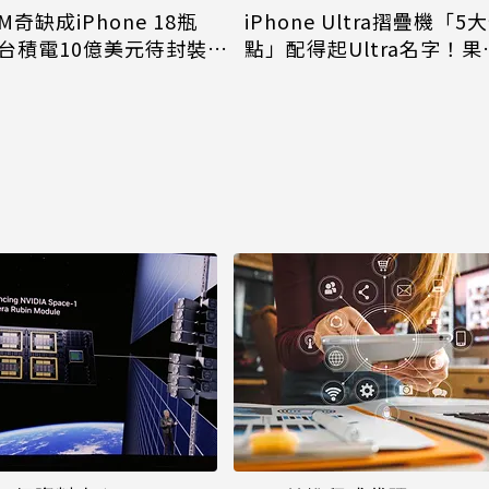
M奇缺成iPhone 18瓶
iPhone Ultra摺疊機「5
台積電10億美元待封裝晶
點」配得起Ultra名字！果
能枯等
看完更心動