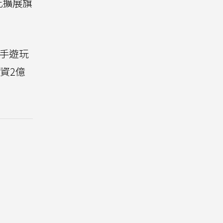
此擴展旗
易上手遊玩
投資2億