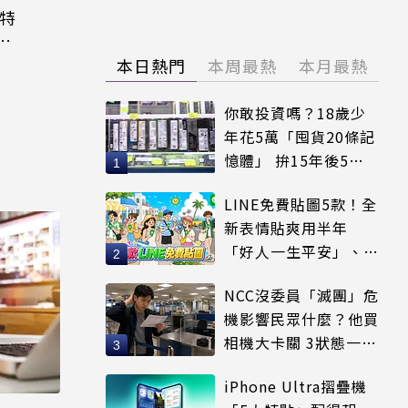
大特
粉
本日熱門
本周最熱
本月最熱
你敢投資嗎？18歲少
年花5萬「囤貨20條記
憶體」 拚15年後5倍
賣出
LINE免費貼圖5款！全
新表情貼爽用半年
「好人一生平安」、
「好熱」必用
NCC沒委員「滅團」危
機影響民眾什麼？他買
相機大卡關 3狀態一同
受害
iPhone Ultra摺疊機