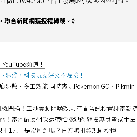
在微信 (Wechat)平台上發展的小遊戲內容有益。
，聯合新聞網獲授權轉載。》
ouTube頻道！
ws按下追蹤，科技玩家好文不漏接！
a開箱！摺痕退散、多工效能 同時爽玩Pokemon GO、Pikmin
LLEXION耳機開箱！工地實測降噪效果 空間音訊秒置身電影
雷！電池循環44次還帶維修紀錄 網揭無良賣家手法
北捷「只扣1元」是沒刷到嗎？官方曝扣款規則秒懂