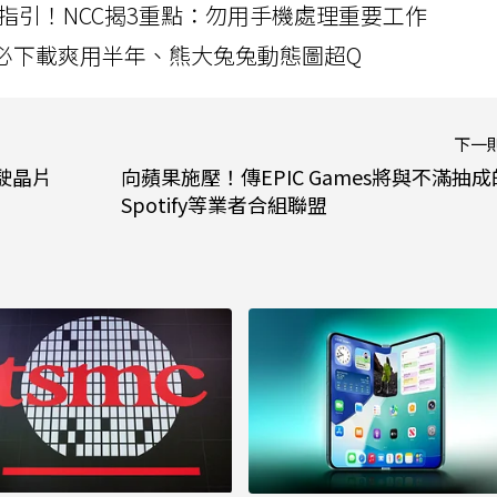
指引！NCC揭3重點：勿用手機處理重要工作
」字必下載爽用半年、熊大兔兔動態圖超Q
下一
駕駛晶片
向蘋果施壓！傳EPIC Games將與不滿抽成
Spotify等業者合組聯盟