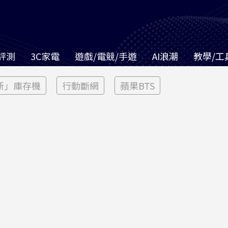
評測
3C家電
遊戲/電競/手遊
AI浪潮
教學/工
新」庫存機
行動斷網
蘋果BTS