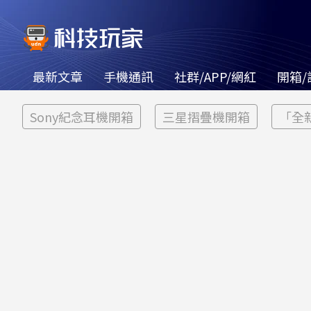
最新文章
手機通訊
社群/APP/網紅
開箱/
Sony紀念耳機開箱
三星摺疊機開箱
「全