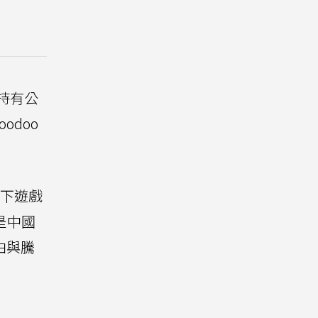
同持有公
odoo
旗下遊戲
是中國
由與騰