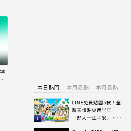
大特
粉
本日熱門
本周最熱
本月最熱
LINE免費貼圖5款！全
新表情貼爽用半年
「好人一生平安」、
「好熱」必用