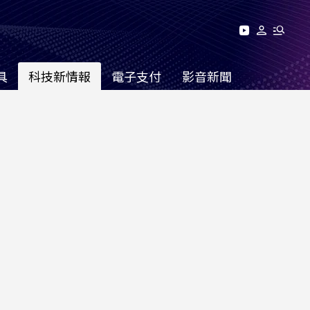
具
科技新情報
電子支付
影音新聞