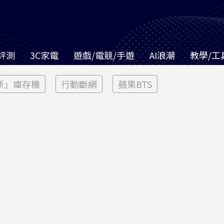
評測
3C家電
遊戲/電競/手遊
AI浪潮
教學/工
新」庫存機
行動斷網
蘋果BTS