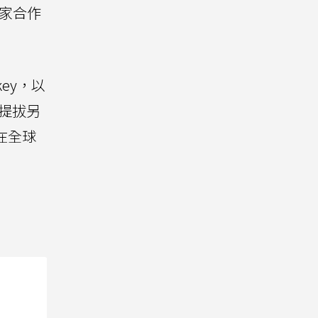
獨家合作
ey，以
時提拔另
在全球