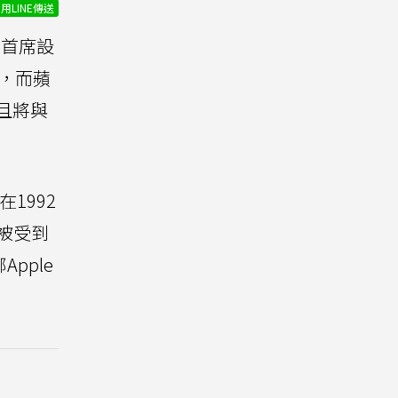
用LINE傳送
果首席設
，而蘋
並且將與
1992
才被受到
pple