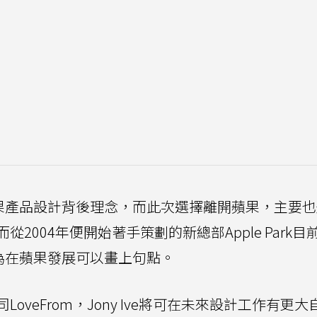
闡述蘋果產品設計背後理念，而此次選擇離開蘋果，主要
2004年便開始著手策劃的新總部Apple Park目
e認為在蘋果發展可以畫上句點。
veFrom，Jony Ive將可在未來設計工作有更大