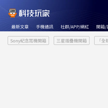
最新文章
手機通訊
社群/APP/網紅
開箱/
Sony紀念耳機開箱
三星摺疊機開箱
「全