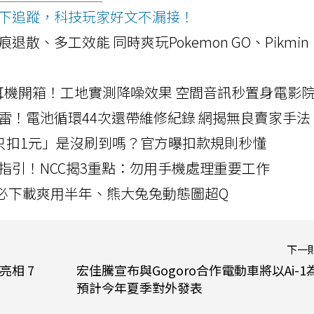
ws按下追蹤，科技玩家好文不漏接！
a開箱！摺痕退散、多工效能 同時爽玩Pokemon GO、Pikmin
LLEXION耳機開箱！工地實測降噪效果 空間音訊秒置身電影
雷！電池循環44次還帶維修紀錄 網揭無良賣家手法
北捷「只扣1元」是沒刷到嗎？官方曝扣款規則秒懂
指引！NCC揭3重點：勿用手機處理重要工作
」字必下載爽用半年、熊大兔兔動態圖超Q
下一
亮相 7
宏佳騰宣布與Gogoro合作電動車將以Ai-1
預計今年夏季對外發表