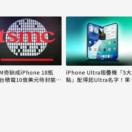
M奇缺成iPhone 18瓶
iPhone Ultra摺疊機「5
台積電10億美元待封裝晶
點」配得起Ultra名字！果
能枯等
看完更心動