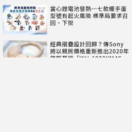
當心鋰電池發熱…七款暖手蛋
型號有起火風險 標準局要求召
回、下架
經典摺疊設計回歸？傳Sony
將以親民價格重新推出2020年
旗艦耳機「WH-1000XM4C」
討論區
共有
0
則留言