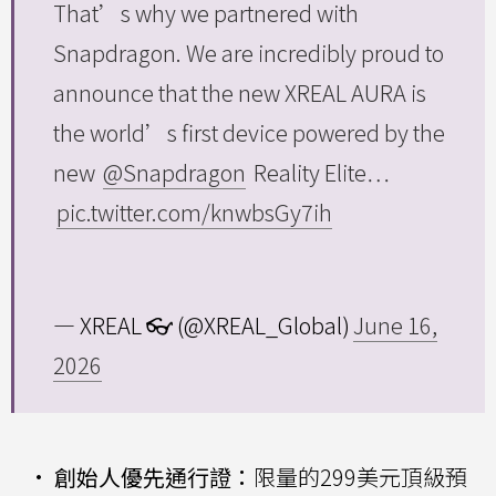
That’s why we partnered with
Snapdragon. We are incredibly proud to
announce that the new XREAL AURA is
the world’s first device powered by the
new
@Snapdragon
Reality Elite…
pic.twitter.com/knwbsGy7ih
— XREAL 👓 (@XREAL_Global)
June 16,
2026
•
創始人優先通行證：
限量的299美元頂級預