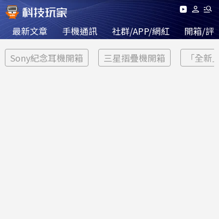
最新文章
手機通訊
社群/APP/網紅
開箱/評
Sony紀念耳機開箱
三星摺疊機開箱
「全新