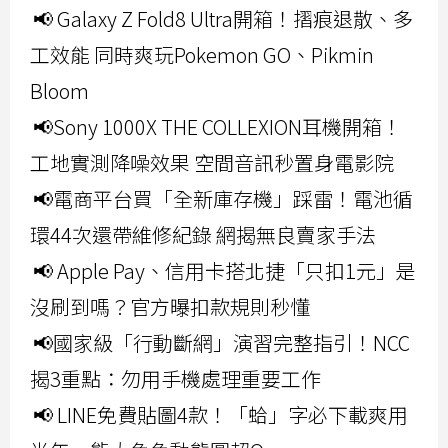
📢 Galaxy Z Fold8 Ultra開箱！摺痕退散、多
工效能 同時爽玩Pokemon GO、Pikmin
Bloom
📢Sony 1000X THE COLLEXION耳機開箱！
工地實測降噪效果 空間音訊秒置身電影院
📢電商平台買「全新庫存機」踩雷！電池循
環44次還帶維修紀錄 網揭無良賣家手法
📢 Apple Pay、信用卡搭北捷「只扣1元」是
沒刷到嗎？官方曝扣款規則秒懂
📢國家級「行動斷網」演習完整指引！NCC
揭3重點：勿用手機處理重要工作
📢 LINE免費貼圖4款！「蛤」字必下載爽用