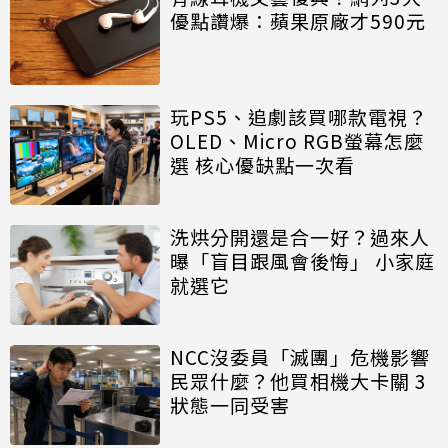
優點讚爆：蘋果原廠才590元
玩PS5、追劇該買哪款電視？
OLED、Micro RGB螢幕怎麼
選 核心優缺點一次看
洗烘分開還是合一好？過來人
曝「盲目跟風會後悔」 小家庭
就選它
NCC沒委員「滅團」危機影響
民眾什麼？他買相機大卡關 3
狀態一同受害