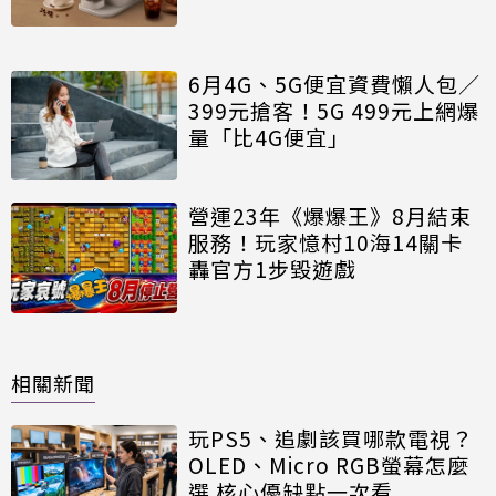
6月4G、5G便宜資費懶人包／
399元搶客！5G 499元上網爆
量「比4G便宜」
營運23年《爆爆王》8月結束
服務！玩家憶村10海14關卡
轟官方1步毀遊戲
相關新聞
玩PS5、追劇該買哪款電視？
OLED、Micro RGB螢幕怎麼
選 核心優缺點一次看