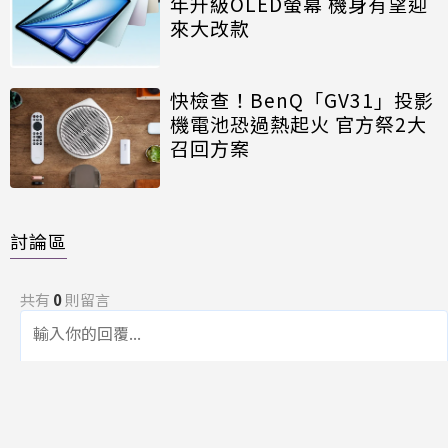
年升級OLED螢幕 機身有望迎
來大改款
快檢查！BenQ「GV31」投影
機電池恐過熱起火 官方祭2大
召回方案
討論區
共有
0
則留言