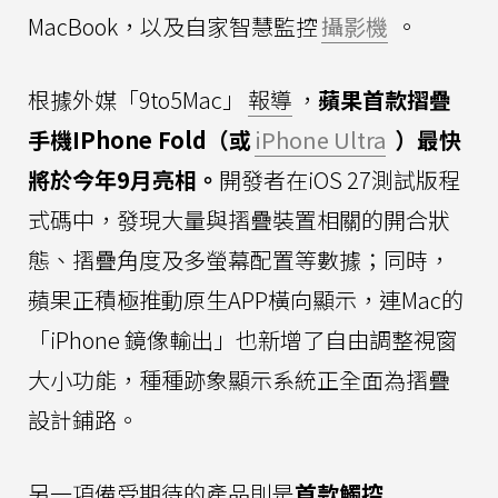
MacBook，以及自家智慧監控
攝影機
。
根據外媒「9to5Mac」
報導
，
蘋果首款摺疊
手機IPhone Fold（或
iPhone Ultra
）最快
將於今年9月亮相。
開發者在iOS 27測試版程
式碼中，發現大量與摺疊裝置相關的開合狀
態、摺疊角度及多螢幕配置等數據；同時，
蘋果正積極推動原生APP橫向顯示，連Mac的
「iPhone 鏡像輸出」也新增了自由調整視窗
大小功能，種種跡象顯示系統正全面為摺疊
設計鋪路。
另一項備受期待的產品則是
首款觸控