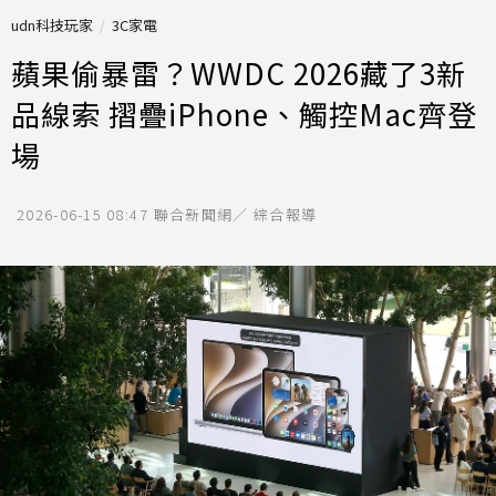
udn科技玩家
3C家電
蘋果偷暴雷？WWDC 2026藏了3新
品線索 摺疊iPhone、觸控Mac齊登
場
2026-06-15 08:47
聯合新聞網／ 綜合報導