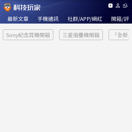
最新文章
手機通訊
社群/APP/網紅
開箱/評
Sony紀念耳機開箱
三星摺疊機開箱
「全新