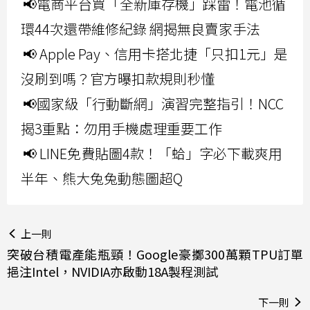
📢電商平台買「全新庫存機」踩雷！電池循
環44次還帶維修紀錄 網揭無良賣家手法
📢 Apple Pay、信用卡搭北捷「只扣1元」是
沒刷到嗎？官方曝扣款規則秒懂
📢國家級「行動斷網」演習完整指引！NCC
揭3重點：勿用手機處理重要工作
📢 LINE免費貼圖4款！「蛤」字必下載爽用
半年、熊大兔兔動態圖超Q
上一則
突破台積電產能瓶頸！Google豪擲300萬顆TPU訂單
挹注Intel，NVIDIA亦啟動18A製程測試
下一則