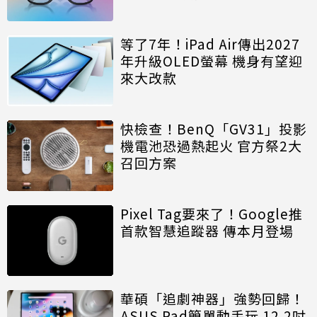
等了7年！iPad Air傳出2027
年升級OLED螢幕 機身有望迎
來大改款
快檢查！BenQ「GV31」投影
機電池恐過熱起火 官方祭2大
召回方案
Pixel Tag要來了！Google推
首款智慧追蹤器 傳本月登場
華碩「追劇神器」強勢回歸！
ASUS Pad簡單動手玩 12.2吋