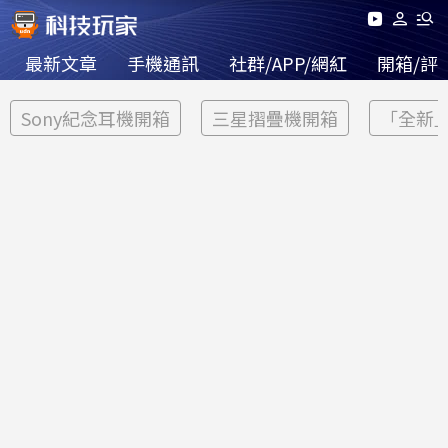
最新文章
手機通訊
社群/APP/網紅
開箱/評
Sony紀念耳機開箱
三星摺疊機開箱
「全新