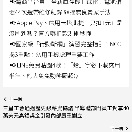
📢電商平台買「全新庫存機」踩雷！電池循
環44次還帶維修紀錄 網揭無良賣家手法
📢 Apple Pay、信用卡搭北捷「只扣1元」是
沒刷到嗎？官方曝扣款規則秒懂
📢國家級「行動斷網」演習完整指引！NCC
揭3重點：勿用手機處理重要工作
📢 LINE免費貼圖4款！「蛤」字必下載爽用
半年、熊大兔兔動態圖超Q
上一則
三星工會通過歷史級薪資協議 半導體部門員工獨享40
萬美元高額獎金引發內部嚴重對立
下一則