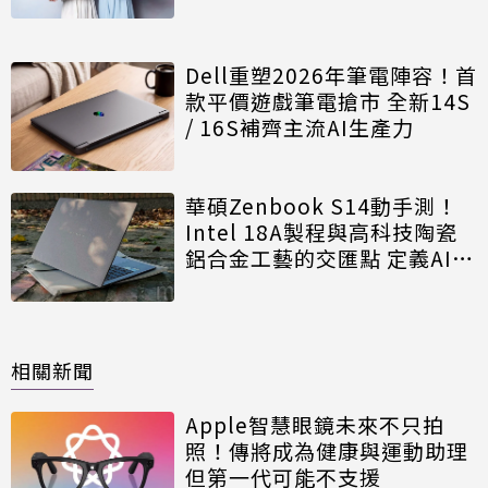
PC
Dell重塑2026年筆電陣容！首
款平價遊戲筆電搶市 全新14S
/ 16S補齊主流AI生產力
華碩Zenbook S14動手測！
Intel 18A製程與高科技陶瓷
鋁合金工藝的交匯點 定義AI
PC新基準
相關新聞
Apple智慧眼鏡未來不只拍
照！傳將成為健康與運動助理
但第一代可能不支援