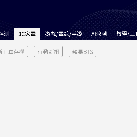
評測
3C家電
遊戲/電競/手遊
AI浪潮
教學/工
新」庫存機
行動斷網
蘋果BTS