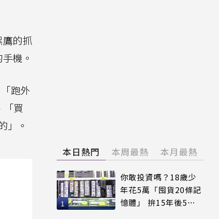
黑鷹的抓
的手機。
，「跑外
、「買
的」。
本日熱門
本周最熱
本月最熱
你敢投資嗎？18歲少
年花5萬「囤貨20條記
憶體」 拚15年後5倍
賣出