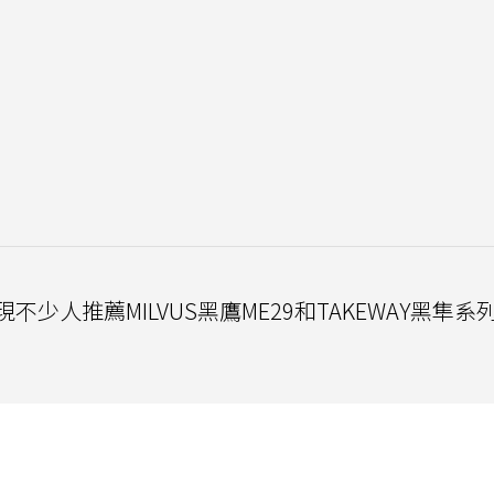
少人推薦MILVUS黑鷹ME29和TAKEWAY黑隼系