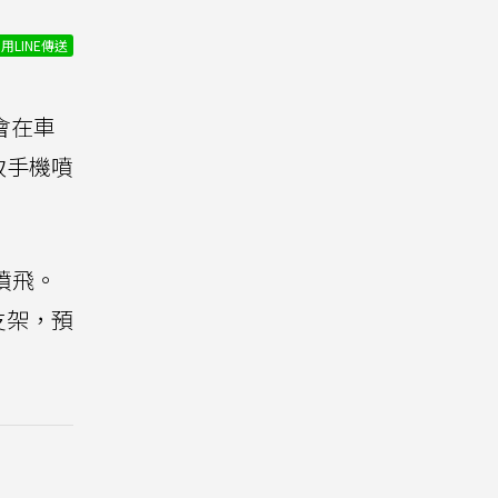
用LINE傳送
會在車
致手機噴
噴飛。
支架，預