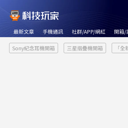
最新文章
手機通訊
社群/APP/網紅
開箱/
Sony紀念耳機開箱
三星摺疊機開箱
「全