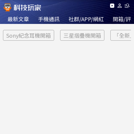
最新文章
手機通訊
社群/APP/網紅
開箱/評
Sony紀念耳機開箱
三星摺疊機開箱
「全新