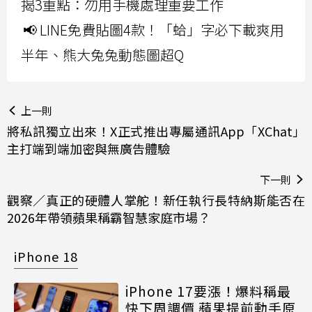
揭3重點：勿用手機處理重要工作
📢 LINE免費貼圖4款！「蛤」字必下載爽用
半年、熊大兔兔動態圖超Q
上一則
將私訊獨立出來！X正式推出專屬通訊App「XChat」
主打端到端加密與無廣告體驗
下一則
觀察／真正的硬體人掌舵！新任執行長特納斯能否在
2026年帶領蘋果稱霸智慧家庭市場？
iPhone 18
iPhone 17要漲！爆料稱最
快下周調價 蘋果提前動手原