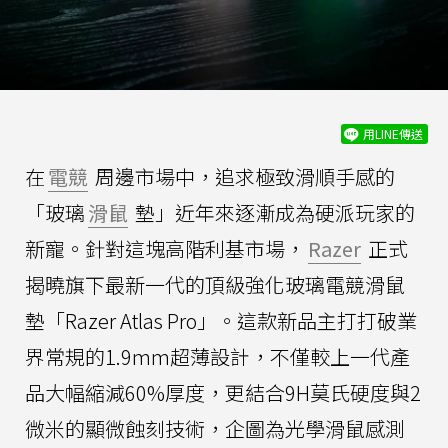
用LINE傳送
在
電競
周邊市場中，追求極致滑順手感的
「玻璃
滑鼠
墊」近年來逐漸成為硬派玩家的
新寵。針對這塊高階利基市場，
Razer
正式
揭曉旗下最新一代的頂級強化玻璃電競滑鼠
墊「Razer Atlas Pro」。這款新品主打打破業
界常規的1.9mm超薄設計，不僅較上一代產
品大幅縮減60%厚度，更結合9H莫氏硬度與2
微米的顯微蝕刻技術，企圖為光學滑鼠感測