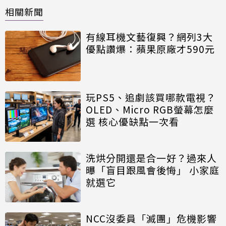
相關新聞
有線耳機文藝復興？網列3大
優點讚爆：蘋果原廠才590元
玩PS5、追劇該買哪款電視？
OLED、Micro RGB螢幕怎麼
選 核心優缺點一次看
洗烘分開還是合一好？過來人
曝「盲目跟風會後悔」 小家庭
就選它
NCC沒委員「滅團」危機影響