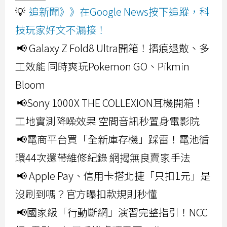
💡
追新聞》》在Google News按下追蹤，科
技玩家好文不漏接！
📢 Galaxy Z Fold8 Ultra開箱！摺痕退散、多
工效能 同時爽玩Pokemon GO、Pikmin
Bloom
📢Sony 1000X THE COLLEXION耳機開箱！
工地實測降噪效果 空間音訊秒置身電影院
📢電商平台買「全新庫存機」踩雷！電池循
環44次還帶維修紀錄 網揭無良賣家手法
📢 Apple Pay、信用卡搭北捷「只扣1元」是
沒刷到嗎？官方曝扣款規則秒懂
📢國家級「行動斷網」演習完整指引！NCC