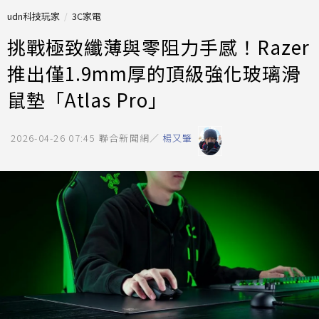
udn科技玩家
3C家電
挑戰極致纖薄與零阻力手感！Razer
推出僅1.9mm厚的頂級強化玻璃滑
鼠墊「Atlas Pro」
2026-04-26 07:45
聯合新聞網／
楊又肇