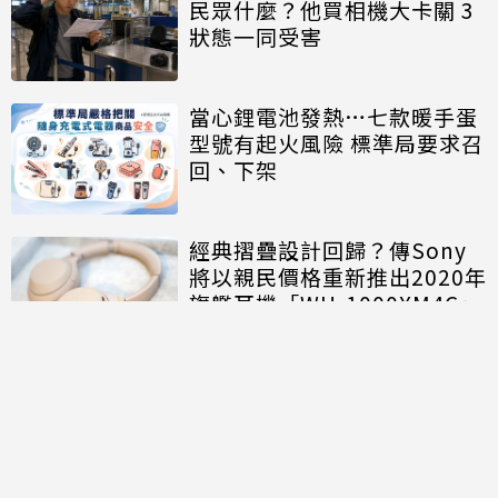
民眾什麼？他買相機大卡關 3
狀態一同受害
當心鋰電池發熱…七款暖手蛋
型號有起火風險 標準局要求召
回、下架
經典摺疊設計回歸？傳Sony
將以親民價格重新推出2020年
旗艦耳機「WH-1000XM4C」
討論區
共有
0
則留言