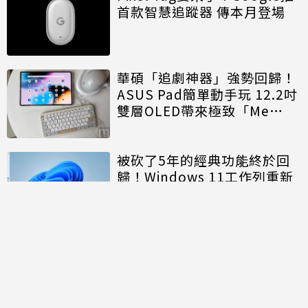
首款智慧追蹤器 傳本月登場
華碩「追劇神器」強勢回歸！
ASUS Pad簡單動手玩 12.2吋
雙層OLED帶來極致「Me
Time」
被砍了5年的經典功能終於回
歸！Windows 11工作列重新
開放「上下左右」自由移動
討論區
共有
0
則留言