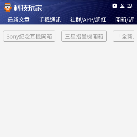
最新文章
手機通訊
社群/APP/網紅
開箱/評
Sony紀念耳機開箱
三星摺疊機開箱
「全新