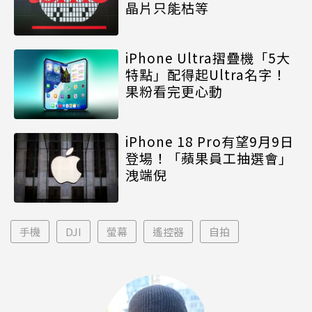
晶片只能枯等
iPhone Ultra摺疊機「5大
特點」配得起Ultra名字！
果粉看完更心動
iPhone 18 Pro有望9月9日
登場！「蘋果員工抽選會」
洩端倪
手機
DJI
螢幕
遙控器
自拍