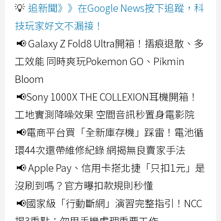
💡
追新聞》》在Google News按下追蹤，科
技玩家好文不漏接！
📢 Galaxy Z Fold8 Ultra開箱！摺痕退散、多
工效能 同時爽玩Pokemon GO、Pikmin
Bloom
📢Sony 1000X THE COLLEXION耳機開箱！
工地實測降噪效果 空間音訊秒置身電影院
📢電商平台買「全新庫存機」踩雷！電池循
環44次還帶維修紀錄 網揭無良賣家手法
📢 Apple Pay、信用卡搭北捷「只扣1元」是
沒刷到嗎？官方曝扣款規則秒懂
📢國家級「行動斷網」演習完整指引！NCC
揭3重點：勿用手機處理重要工作