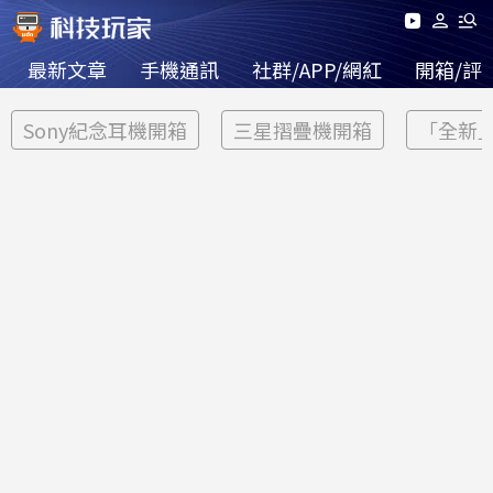
最新文章
手機通訊
社群/APP/網紅
開箱/評
Sony紀念耳機開箱
三星摺疊機開箱
「全新