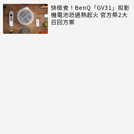
快檢查！BenQ「GV31」投影
機電池恐過熱起火 官方祭2大
召回方案
Pixel Tag要來了！Google推
首款智慧追蹤器 傳本月登場
華碩「追劇神器」強勢回歸！
ASUS Pad簡單動手玩 12.2吋
雙層OLED帶來極致「Me
Time」
討論區