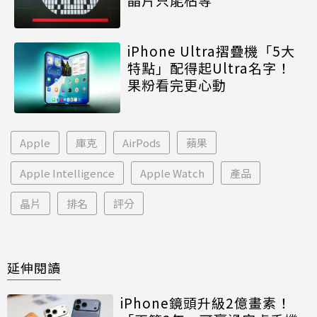
iPhone Ultra摺疊機「5大
特點」配得起Ultra名字！
果粉看完更心動
Apple
庫克
AirPods
蘋果
Apple Intelligence
Apple Watch
產品
晶片
排名
評分
延伸閱讀
iPhone鏡頭升級2億畫素！