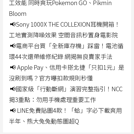
工效能 同時爽玩Pokemon GO、Pikmin
Bloom
📢Sony 1000X THE COLLEXION耳機開箱！
工地實測降噪效果 空間音訊秒置身電影院
📢電商平台買「全新庫存機」踩雷！電池循
環44次還帶維修紀錄 網揭無良賣家手法
📢 Apple Pay、信用卡搭北捷「只扣1元」是
沒刷到嗎？官方曝扣款規則秒懂
📢國家級「行動斷網」演習完整指引！NCC
揭3重點：勿用手機處理重要工作
📢 LINE免費貼圖4款！「蛤」字必下載爽用
半年、熊大兔兔動態圖超Q