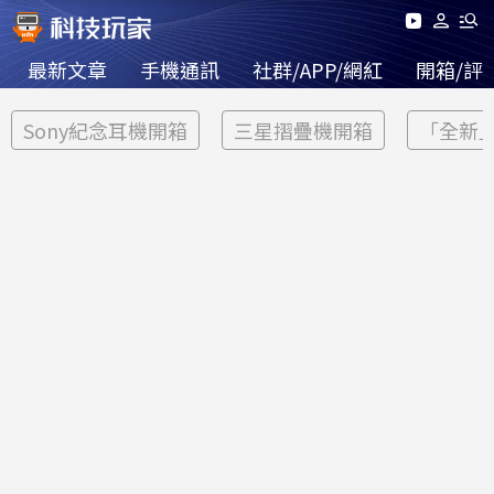
最新文章
手機通訊
社群/APP/網紅
開箱/評
Sony紀念耳機開箱
三星摺疊機開箱
「全新