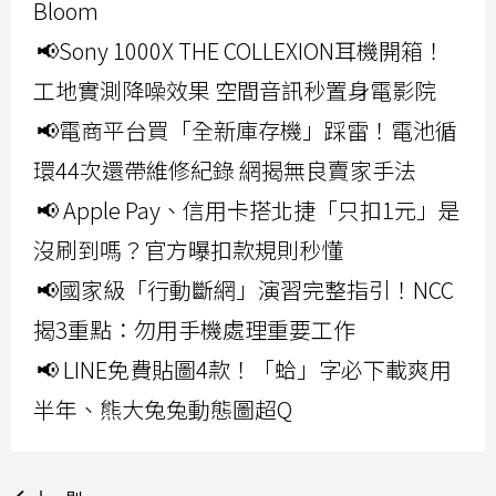
Bloom
📢Sony 1000X THE COLLEXION耳機開箱！
工地實測降噪效果 空間音訊秒置身電影院
📢電商平台買「全新庫存機」踩雷！電池循
環44次還帶維修紀錄 網揭無良賣家手法
📢 Apple Pay、信用卡搭北捷「只扣1元」是
沒刷到嗎？官方曝扣款規則秒懂
📢國家級「行動斷網」演習完整指引！NCC
揭3重點：勿用手機處理重要工作
📢 LINE免費貼圖4款！「蛤」字必下載爽用
半年、熊大兔兔動態圖超Q