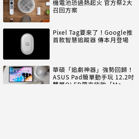
機電池恐過熱起火 官方祭2大
召回方案
Pixel Tag要來了！Google推
首款智慧追蹤器 傳本月登場
華碩「追劇神器」強勢回歸！
ASUS Pad簡單動手玩 12.2吋
雙層OLED帶來極致「Me
Time」
討論區
共有
0
則留言