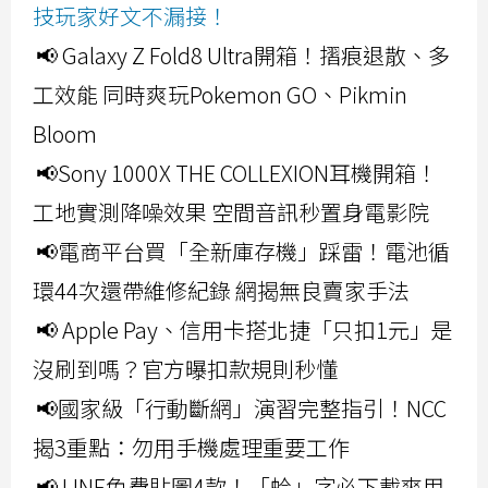
技玩家好文不漏接！
📢 Galaxy Z Fold8 Ultra開箱！摺痕退散、多
工效能 同時爽玩Pokemon GO、Pikmin
Bloom
📢Sony 1000X THE COLLEXION耳機開箱！
工地實測降噪效果 空間音訊秒置身電影院
📢電商平台買「全新庫存機」踩雷！電池循
環44次還帶維修紀錄 網揭無良賣家手法
📢 Apple Pay、信用卡搭北捷「只扣1元」是
沒刷到嗎？官方曝扣款規則秒懂
📢國家級「行動斷網」演習完整指引！NCC
揭3重點：勿用手機處理重要工作
📢 LINE免費貼圖4款！「蛤」字必下載爽用