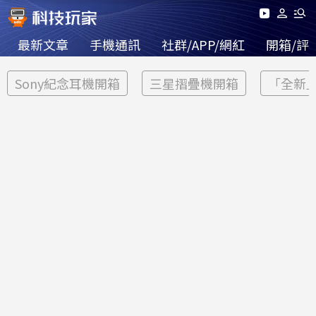
最新文章
手機通訊
社群/APP/網紅
開箱/評
Sony紀念耳機開箱
三星摺疊機開箱
「全新