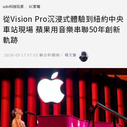
udn科技玩家
3C家電
從Vision Pro沉浸式體驗到紐約中央
車站現場 蘋果用音樂串聯50年創新
軌跡
2026-03-17 07:50
聯合新聞網／
楊又肇