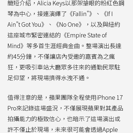
簡短介紹，Alicia Keys以那架搶眼的粉紅色鋼
琴為中心，接連演繹了《Fallin"》、《If I
Ain"t Got You》、《No One》，以及與紐約
這座城市緊密連結的《Empire State of
Mind》等多首生涯經典金曲。整場演出長達
約45分鐘，不僅讓店內受邀的嘉賓為之瘋
狂，更吸引車站大廳眾多往來的通勤民眾駐
足仰望，將現場擠得水洩不通。
值得注意的是，蘋果團隊全程使用iPhone 17
Pro來記錄這場盛況，不僅展現蘋果對其產品
拍攝能力的極致信心，也暗示了這場演出或
許不僅止於現場，未來很可能會透過Apple