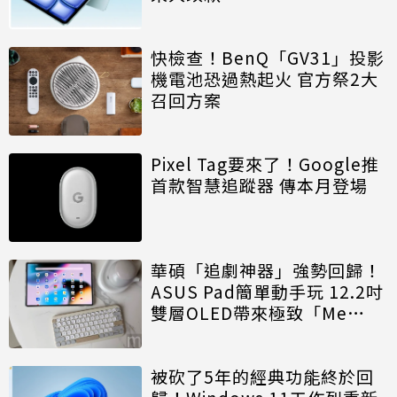
快檢查！BenQ「GV31」投影
機電池恐過熱起火 官方祭2大
召回方案
Pixel Tag要來了！Google推
首款智慧追蹤器 傳本月登場
華碩「追劇神器」強勢回歸！
ASUS Pad簡單動手玩 12.2吋
雙層OLED帶來極致「Me
Time」
被砍了5年的經典功能終於回