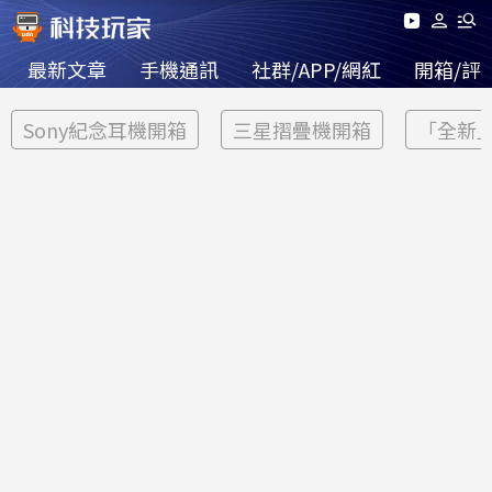
最新文章
手機通訊
社群/APP/網紅
開箱/評
Sony紀念耳機開箱
三星摺疊機開箱
「全新