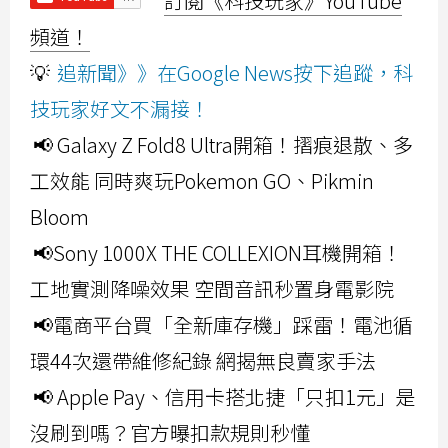
訂閱《科技玩家》YouTube
頻道！
💡
追新聞》》在Google News按下追蹤，科
技玩家好文不漏接！
📢 Galaxy Z Fold8 Ultra開箱！摺痕退散、多
工效能 同時爽玩Pokemon GO、Pikmin
Bloom
📢Sony 1000X THE COLLEXION耳機開箱！
工地實測降噪效果 空間音訊秒置身電影院
📢電商平台買「全新庫存機」踩雷！電池循
環44次還帶維修紀錄 網揭無良賣家手法
📢 Apple Pay、信用卡搭北捷「只扣1元」是
沒刷到嗎？官方曝扣款規則秒懂