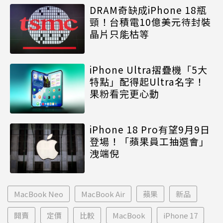
DRAM奇缺成iPhone 18瓶
頸！台積電10億美元待封裝
晶片只能枯等
iPhone Ultra摺疊機「5大
特點」配得起Ultra名字！
果粉看完更心動
iPhone 18 Pro有望9月9日
登場！「蘋果員工抽選會」
洩端倪
MacBook Neo
MacBook Air
蘋果
新品
開賣
定價
比較
MacBook
iPhone 17