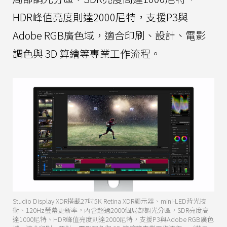
HDR峰值亮度則達2000尼特，支援P3與
Adobe RGB廣色域，適合印刷、設計、電影
調色與 3D 算繪等專業工作流程。
Studio Display XDR搭載27吋5K Retina XDR顯示器、mini-LED背光技
術、120Hz螢幕更新率，內含超過2000個局部調光分區，SDR亮度高
達1000尼特、HDR峰值亮度則達2000尼特，支援P3與Adobe RGB廣色