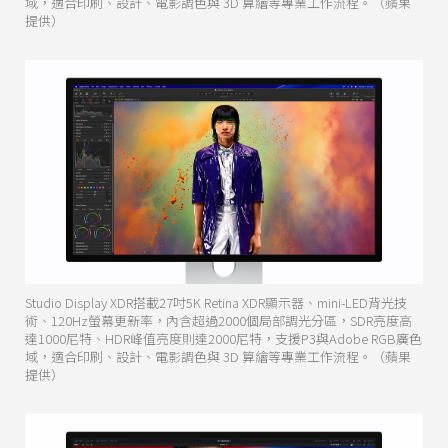
域，適合印刷、設計、電影調色與 3D 算繪等專業工作流程。（蘋果
提供）
Studio Display XDR搭載27吋5K Retina XDR顯示器、mini-LED背光技
術、120Hz螢幕更新率，內含超過2000個局部調光分區，SDR亮度高
達1000尼特、HDR峰值亮度則達2000尼特，支援P3與Adobe RGB廣色
域，適合印刷、設計、電影調色與 3D 算繪等專業工作流程。（蘋果
提供）