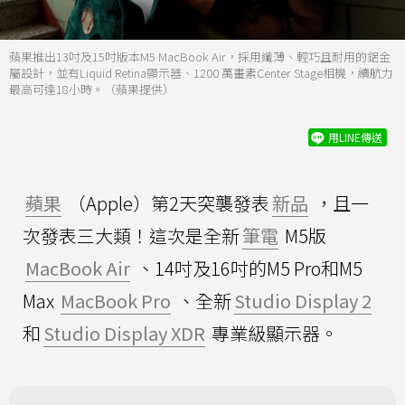
蘋果推出13吋及15吋版本M5 MacBook Air，採用纖薄、輕巧且耐用的鋁金
屬設計，並有Liquid Retina顯示器、1200 萬畫素Center Stage相機，續航力
最高可達18小時。（蘋果提供）
用LINE傳送
蘋果
（Apple）第2天突襲發表
新品
，且一
次發表三大類！這次是全新
筆電
M5版
MacBook Air
、14吋及16吋的M5 Pro和M5
Max
MacBook Pro
、全新
Studio Display 2
和
Studio Display XDR
專業級顯示器。