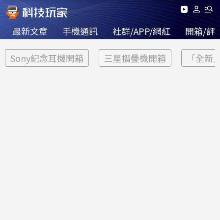
最新文章
手機通訊
社群/APP/網紅
開箱/評
Sony紀念耳機開箱
三星摺疊機開箱
「全新