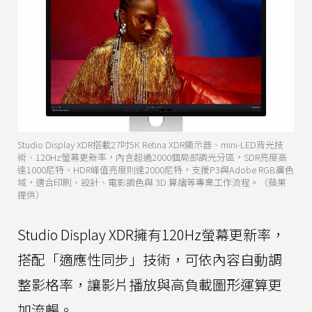
Studio Display XDR搭載27吋5K Retina XDR顯示器、mini-LED背光技
術、120Hz螢幕更新率，內含超過2000個局部調光分區，SDR亮度高
達1000尼特、HDR峰值亮度則達2000尼特，支援P3與Adobe RGB廣色
域，適合印刷、設計、電影調色與 3D 算繪等專業工作流程。（蘋果
提供）
Studio Display XDR擁有120Hz螢幕更新率，
搭配「適應性同步」技術，可依內容自動調
整影格率，讓影片播放與高負載圖形運算更
加流暢。