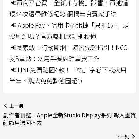
📢電商平台買「全新庫存機」踩雷！電池循
環44次還帶維修紀錄 網揭無良賣家手法
📢 Apple Pay、信用卡搭北捷「只扣1元」是
沒刷到嗎？官方曝扣款規則秒懂
📢國家級「行動斷網」演習完整指引！NCC
揭3重點：勿用手機處理重要工作
📢 LINE免費貼圖4款！「蛤」字必下載爽用
半年、熊大兔兔動態圖超Q
上一則
創作者首選！Apple全新Studio Display系列 驚人畫質
細節用過回不去
下一則