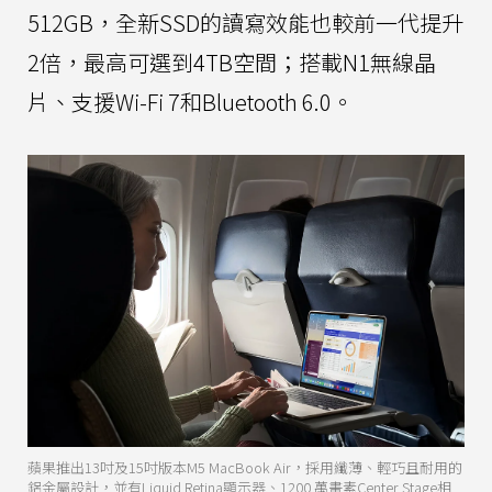
512GB，全新SSD的讀寫效能也較前一代提升
2倍，最高可選到4TB空間；搭載N1無線晶
片、支援Wi-Fi 7和Bluetooth 6.0。
蘋果推出13吋及15吋版本M5 MacBook Air，採用纖薄、輕巧且耐用的
鋁金屬設計，並有Liquid Retina顯示器、1200 萬畫素Center Stage相