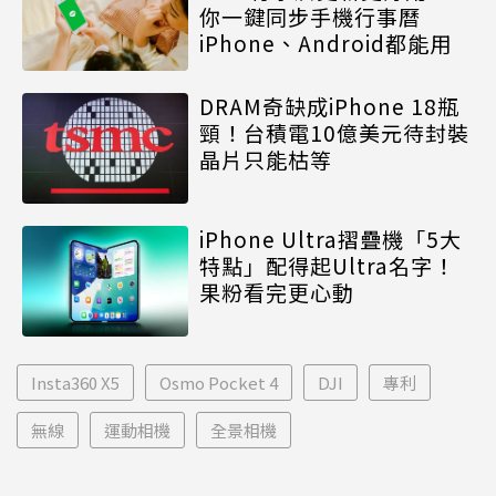
你一鍵同步手機行事曆
iPhone、Android都能用
DRAM奇缺成iPhone 18瓶
頸！台積電10億美元待封裝
晶片只能枯等
iPhone Ultra摺疊機「5大
特點」配得起Ultra名字！
果粉看完更心動
Insta360 X5
Osmo Pocket 4
DJI
專利
無線
運動相機
全景相機