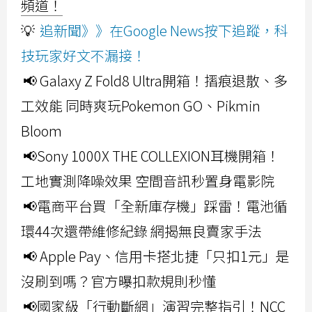
頻道！
💡
追新聞》》在Google News按下追蹤，科
技玩家好文不漏接！
📢 Galaxy Z Fold8 Ultra開箱！摺痕退散、多
工效能 同時爽玩Pokemon GO、Pikmin
Bloom
📢Sony 1000X THE COLLEXION耳機開箱！
工地實測降噪效果 空間音訊秒置身電影院
📢電商平台買「全新庫存機」踩雷！電池循
環44次還帶維修紀錄 網揭無良賣家手法
📢 Apple Pay、信用卡搭北捷「只扣1元」是
沒刷到嗎？官方曝扣款規則秒懂
📢國家級「行動斷網」演習完整指引！NCC