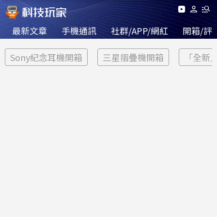
最新文章
手機通訊
社群/APP/網紅
開箱/評
Sony紀念耳機開箱
三星摺疊機開箱
「全新