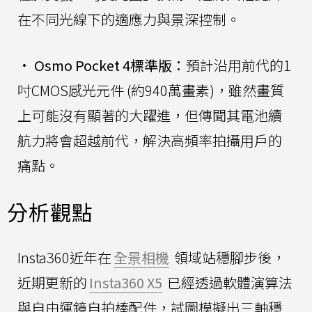
在不同光線下的適應力與景深控制。
•
Osmo Pocket 4標準版：
預計沿用前代的1
吋CMOS感光元件 (約940萬畫素)，雖然畫質
上可能沒有顯著的大躍進，但傳聞其電池續
航力將會超越前代，解決高頻率拍攝用戶的
痛點。
分析觀點
Insta360近年在
全景相機
領域站穩腳步後，
近期更新的
Insta360 X5
已經透過軟體演算法
與自由運鏡自拍棒配件，試圖模擬出三軸穩