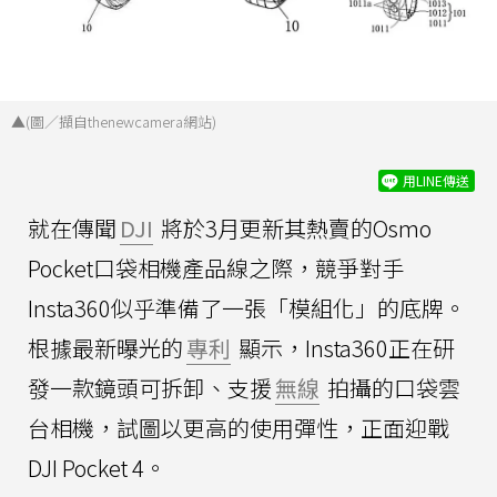
▲(圖／擷自thenewcamera網站)
用LINE傳送
就在傳聞
DJI
將於3月更新其熱賣的Osmo
Pocket口袋相機產品線之際，競爭對手
Insta360似乎準備了一張「模組化」的底牌。
根據最新曝光的
專利
顯示，Insta360正在研
發一款鏡頭可拆卸、支援
無線
拍攝的口袋雲
台相機，試圖以更高的使用彈性，正面迎戰
DJI Pocket 4。