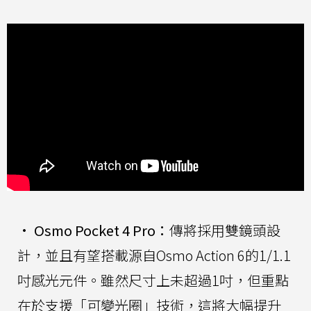
•
Osmo Pocket 4 Pro：
傳將採用雙鏡頭設
計，並且有望搭載源自Osmo Action 6的1/1.1
吋感光元件。雖然尺寸上未超過1吋，但重點
在於支援「可變光圈」技術，這將大幅提升