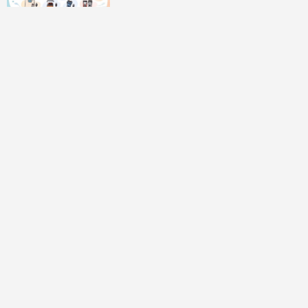
討論區
共有
0
則留言
規範
回覆
還沒有留言，成為第一個發言的人吧！