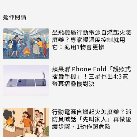
延伸閱讀
坐飛機遇行動電源自燃起火怎
麼辦？專家曝溫度控制就用
它：亂用1物會更慘
蘋果孵iPhone Fold「護照式
摺疊手機」！三星也出4:3寬
螢幕摺疊機對決
行動電源自燃起火怎麼辦？消
防員喊話「先叫家人」再做後
續步驟、1動作超危險