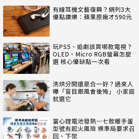
有線耳機文藝復興？網列3大
優點讚爆：蘋果原廠才590元
玩PS5、追劇該買哪款電視？
OLED、Micro RGB螢幕怎麼
選 核心優缺點一次看
洗烘分開還是合一好？過來人
曝「盲目跟風會後悔」 小家庭
就選它
當心鋰電池發熱…七款暖手蛋
型號有起火風險 標準局要求召
回、下架