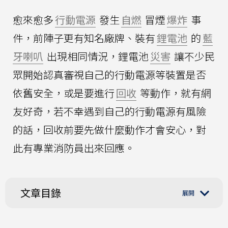
愈來愈多
行動電源
發生
自燃
冒煙
爆炸
事
件，前陣子更有知名廠牌、裝有
鋰電池
的
藍
牙喇叭
出現相同情況，鋰電池
災害
讓不少民
眾開始認真審視自己的行動電源等裝置是否
依舊安全，或是要進行
回收
等動作，就有網
友好奇，若不幸遇到自己的行動電源有風險
的話，回收前要先做什麼動作才會安心，對
此有專業消防員出來回應。
文章目錄