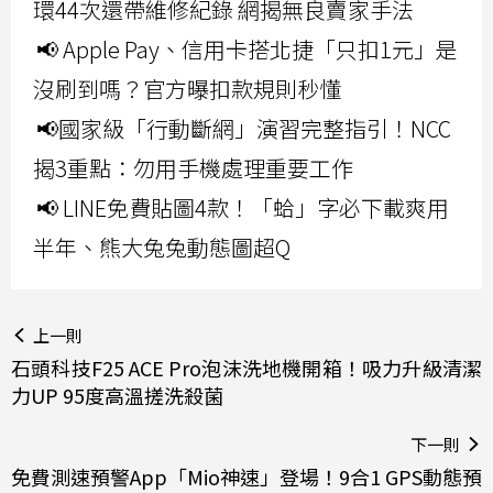
環44次還帶維修紀錄 網揭無良賣家手法
📢 Apple Pay、信用卡搭北捷「只扣1元」是
沒刷到嗎？官方曝扣款規則秒懂
📢國家級「行動斷網」演習完整指引！NCC
揭3重點：勿用手機處理重要工作
📢 LINE免費貼圖4款！「蛤」字必下載爽用
半年、熊大兔兔動態圖超Q
上一則
石頭科技F25 ACE Pro泡沫洗地機開箱！吸力升級清潔
力UP 95度高溫搓洗殺菌
下一則
免費測速預警App「Mio神速」登場！9合1 GPS動態預