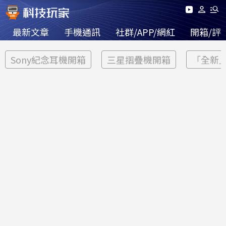
最新文章
手機通訊
社群/APP/網紅
開箱/評
Sony紀念耳機開箱
三星摺疊機開箱
「全新