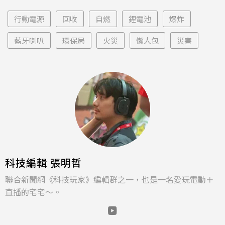
行動電源
回收
自燃
鋰電池
爆炸
藍牙喇叭
環保局
火災
懶人包
災害
科技編輯 張明哲
聯合新聞網《科技玩家》編輯群之一，也是一名愛玩電動＋
直播的宅宅～。