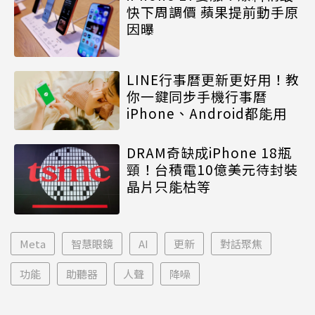
快下周調價 蘋果提前動手原
因曝
LINE行事曆更新更好用！教
你一鍵同步手機行事曆
iPhone、Android都能用
DRAM奇缺成iPhone 18瓶
頸！台積電10億美元待封裝
晶片只能枯等
Meta
智慧眼鏡
AI
更新
對話聚焦
功能
助聽器
人聲
降噪