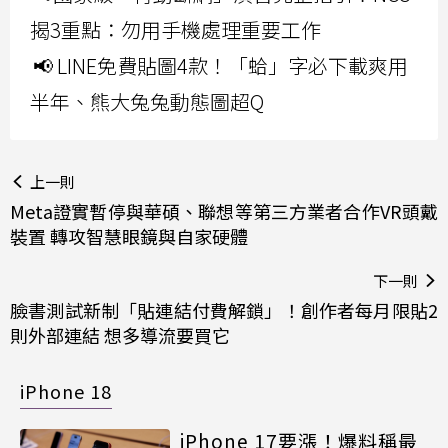
揭3重點：勿用手機處理重要工作
📢 LINE免費貼圖4款！「蛤」字必下載爽用
半年、熊大兔兔動態圖超Q
上一則
Meta證實暫停與華碩、聯想等第三方業者合作VR頭戴
裝置 轉攻智慧眼鏡與自家硬體
下一則
臉書測試新制「貼連結付費解鎖」！創作者每月限貼2
則外部連結 想多導流要買它
iPhone 18
iPhone 17要漲！爆料稱最