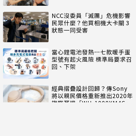
NCC沒委員「滅團」危機影響
民眾什麼？他買相機大卡關 3
狀態一同受害
當心鋰電池發熱…七款暖手蛋
型號有起火風險 標準局要求召
回、下架
經典摺疊設計回歸？傳Sony
將以親民價格重新推出2020年
旗艦耳機「WH-1000XM4C」
討論區