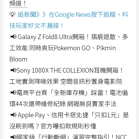
頻道！
💡
追新聞》》在Google News按下追蹤，科
技玩家好文不漏接！
📢 Galaxy Z Fold8 Ultra開箱！摺痕退散、多
工效能 同時爽玩Pokemon GO、Pikmin
Bloom
📢Sony 1000X THE COLLEXION耳機開箱！
工地實測降噪效果 空間音訊秒置身電影院
📢電商平台買「全新庫存機」踩雷！電池循
環44次還帶維修紀錄 網揭無良賣家手法
📢 Apple Pay、信用卡搭北捷「只扣1元」是
沒刷到嗎？官方曝扣款規則秒懂
📢國家級「行動斷網」演習完整指引！NCC