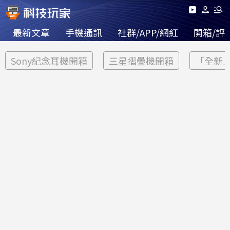
最新文章
手機通訊
社群/APP/網紅
開箱/評
Sony紀念耳機開箱
三星摺疊機開箱
「全新