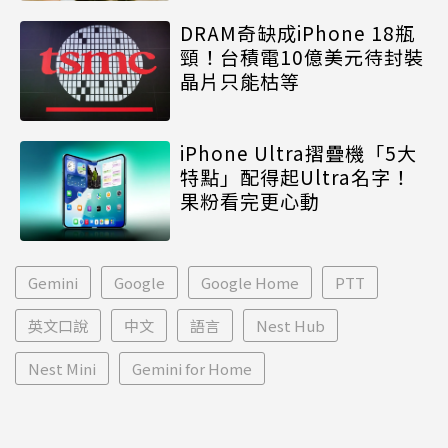
DRAM奇缺成iPhone 18瓶
頸！台積電10億美元待封裝
晶片只能枯等
iPhone Ultra摺疊機「5大
特點」配得起Ultra名字！
果粉看完更心動
Gemini
Google
Google Home
PTT
英文口說
中文
語言
Nest Hub
Nest Mini
Gemini for Home