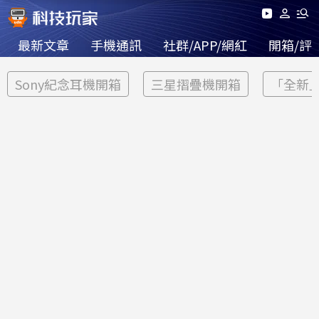
最新文章
手機通訊
社群/APP/網紅
開箱/評
Sony紀念耳機開箱
三星摺疊機開箱
「全新