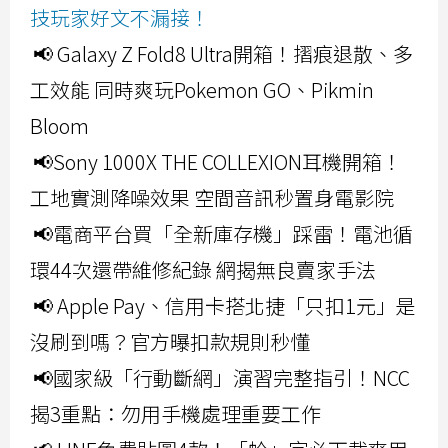
技玩家好文不漏接！
📢 Galaxy Z Fold8 Ultra開箱！摺痕退散、多
工效能 同時爽玩Pokemon GO、Pikmin
Bloom
📢Sony 1000X THE COLLEXION耳機開箱！
工地實測降噪效果 空間音訊秒置身電影院
📢電商平台買「全新庫存機」踩雷！電池循
環44次還帶維修紀錄 網揭無良賣家手法
📢 Apple Pay、信用卡搭北捷「只扣1元」是
沒刷到嗎？官方曝扣款規則秒懂
📢國家級「行動斷網」演習完整指引！NCC
揭3重點：勿用手機處理重要工作