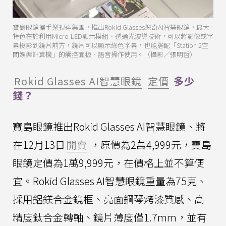
寶島眼鏡攜手樂視達集團，推出Rokid Glasses樂奇AI智慧眼鏡，最大
特色在於利用Micro-LED顯示模組、透過光波導技術，可以將影像或字
幕投影到鏡片前方，鏡片可以顯示綠色字幕，也能搭配「Station 2空
間娛樂計算機」的觸控面板、語音操作使用。（攝影／張明哲）
Rokid Glasses AI智慧眼鏡
定價
多少
錢？
寶島眼鏡推出Rokid Glasses AI智慧眼鏡、將
在12月13日
開賣
，原價為2萬4,999元，寶島
眼鏡定價為1萬9,999元，在價格上並不算便
宜。Rokid Glasses AI智慧眼鏡重量為75克、
採用鋁鎂合金鏡框、亮面鋼琴烤漆質感、高
精度鈦合金轉軸、鏡片薄度僅1.7mm，並有