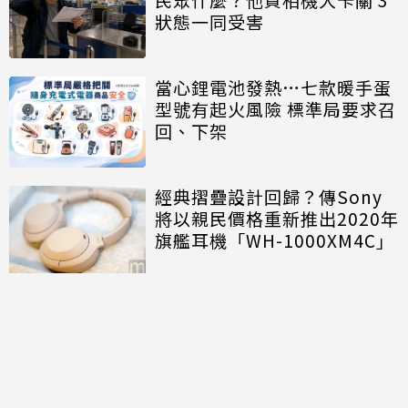
狀態一同受害
當心鋰電池發熱…七款暖手蛋
型號有起火風險 標準局要求召
回、下架
經典摺疊設計回歸？傳Sony
將以親民價格重新推出2020年
旗艦耳機「WH-1000XM4C」
討論區
共有
0
則留言