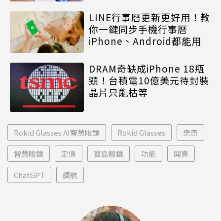
LINE行事曆更新更好用！教
你一鍵同步手機行事曆
iPhone、Android都能用
DRAM奇缺成iPhone 18瓶
頸！台積電10億美元待封裝
晶片只能枯等
Rokid Glasses AI智慧眼鏡
Rokid Glasses
樂奇
智慧眼鏡
定價
寶島眼鏡
功能
開賣
ChatGPT
續航