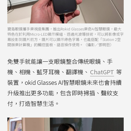
寶島眼鏡攜手樂視達集團，推出Rokid Glasses樂奇AI智慧眼鏡，最大
特色在於利用Micro-LED顯示模組、透過光波導技術，可以將影像或字
幕投影到鏡片前方，鏡片可以顯示綠色字幕，也能搭配「Station 2空
間娛樂計算機」的觸控面板、語音操作使用。（攝影／張明哲）
免雙手就能讓一支眼鏡整合傳統眼鏡、手
機、相機、藍牙耳機、翻譯機、
ChatGPT
等
裝置，okid Glasses AI智慧眼鏡未來也會持續
升級推出更多功能，包含即時掃描、聲紋支
付，打造智慧生活。