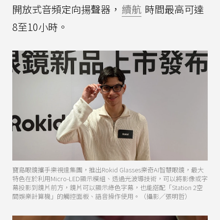
開放式音頻定向揚聲器，
續航
時間最高可達
8至10小時。
寶島眼鏡攜手樂視達集團，推出Rokid Glasses樂奇AI智慧眼鏡，最大
特色在於利用Micro-LED顯示模組、透過光波導技術，可以將影像或字
幕投影到鏡片前方，鏡片可以顯示綠色字幕，也能搭配「Station 2空
間娛樂計算機」的觸控面板、語音操作使用。（攝影／張明哲）