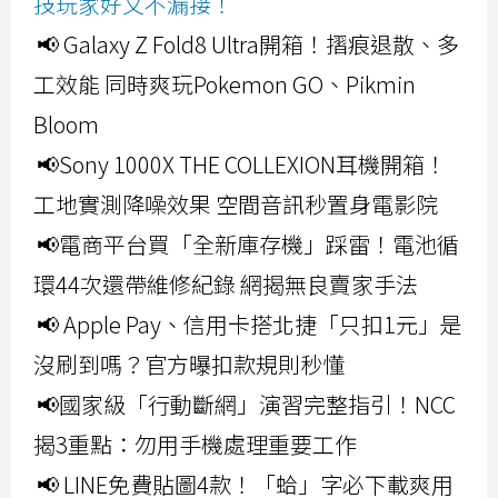
技玩家好文不漏接！
📢 Galaxy Z Fold8 Ultra開箱！摺痕退散、多
工效能 同時爽玩Pokemon GO、Pikmin
Bloom
📢Sony 1000X THE COLLEXION耳機開箱！
工地實測降噪效果 空間音訊秒置身電影院
📢電商平台買「全新庫存機」踩雷！電池循
環44次還帶維修紀錄 網揭無良賣家手法
📢 Apple Pay、信用卡搭北捷「只扣1元」是
沒刷到嗎？官方曝扣款規則秒懂
📢國家級「行動斷網」演習完整指引！NCC
揭3重點：勿用手機處理重要工作
📢 LINE免費貼圖4款！「蛤」字必下載爽用