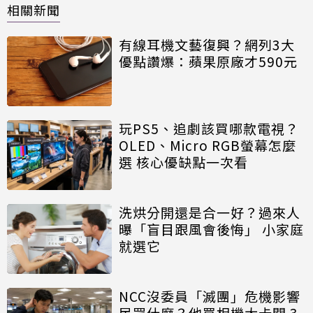
相關新聞
有線耳機文藝復興？網列3大
優點讚爆：蘋果原廠才590元
玩PS5、追劇該買哪款電視？
OLED、Micro RGB螢幕怎麼
選 核心優缺點一次看
洗烘分開還是合一好？過來人
曝「盲目跟風會後悔」 小家庭
就選它
NCC沒委員「滅團」危機影響
民眾什麼？他買相機大卡關 3