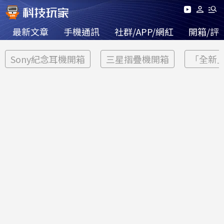
最新文章
手機通訊
社群/APP/網紅
開箱/評
Sony紀念耳機開箱
三星摺疊機開箱
「全新