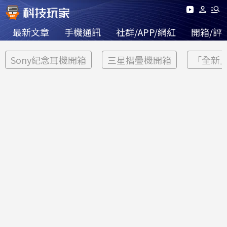
最新文章
手機通訊
社群/APP/網紅
開箱/評
Sony紀念耳機開箱
三星摺疊機開箱
「全新