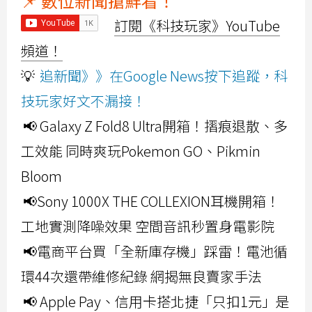
📌 數位新聞搶鮮看！
訂閱《科技玩家》YouTube
頻道！
💡
追新聞》》在Google News按下追蹤，科
技玩家好文不漏接！
📢 Galaxy Z Fold8 Ultra開箱！摺痕退散、多
工效能 同時爽玩Pokemon GO、Pikmin
Bloom
📢Sony 1000X THE COLLEXION耳機開箱！
工地實測降噪效果 空間音訊秒置身電影院
📢電商平台買「全新庫存機」踩雷！電池循
環44次還帶維修紀錄 網揭無良賣家手法
📢 Apple Pay、信用卡搭北捷「只扣1元」是