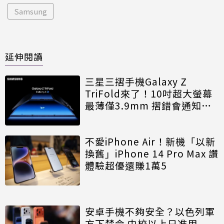
Samsung
延伸閱讀
三星三摺手機Galaxy Z
TriFold來了！10吋超大螢幕
最薄僅3.9mm 摺錯會通知、
價格曝光
不愛iPhone Air！新機「以新
換舊」iPhone 14 Pro Max 讚
體驗超優還賺1萬5
安卓手機不夠安全？以色列軍
方下禁令 中校以上只准用