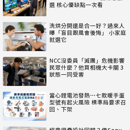
選 核心優缺點一次看
洗烘分開還是合一好？過來人
曝「盲目跟風會後悔」 小家庭
就選它
NCC沒委員「滅團」危機影響
民眾什麼？他買相機大卡關 3
狀態一同受害
當心鋰電池發熱…七款暖手蛋
型號有起火風險 標準局要求召
回、下架
經典摺疊設計回歸？傳Sony