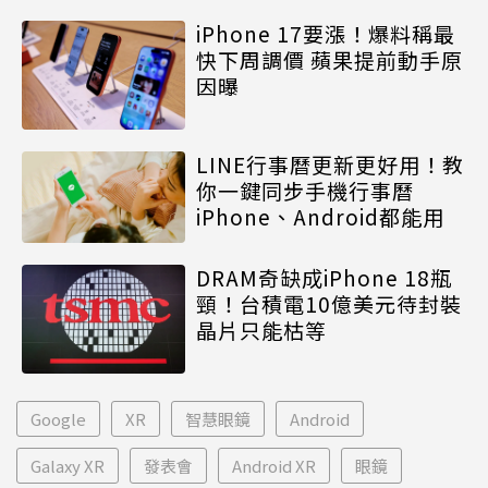
iPhone 17要漲！爆料稱最
快下周調價 蘋果提前動手原
因曝
LINE行事曆更新更好用！教
你一鍵同步手機行事曆
iPhone、Android都能用
DRAM奇缺成iPhone 18瓶
頸！台積電10億美元待封裝
晶片只能枯等
Google
XR
智慧眼鏡
Android
Galaxy XR
發表會
Android XR
眼鏡