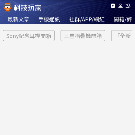
最新文章
手機通訊
社群/APP/網紅
開箱/評
Sony紀念耳機開箱
三星摺疊機開箱
「全新