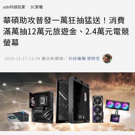
udn科技玩家
3C家電
華碩助攻普發一萬狂抽猛送！消費
滿萬抽12萬元旅遊金、2.4萬元電競
螢幕
2025-11-17 12:09
聯合新聞網／
科技編輯 張明哲