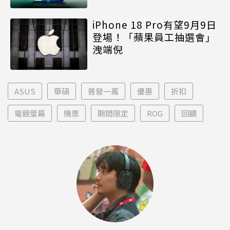
iPhone 18 Pro有望9月9日
登場！「蘋果員工抽選會」
洩端倪
ASUS
華碩
普發一萬
優惠
折扣
電競螢幕
機票
期間限定
ROG
回饋