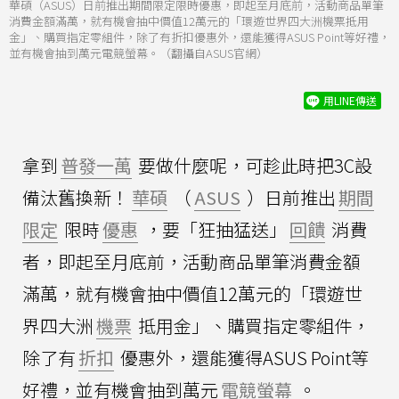
華碩（ASUS）日前推出期間限定限時優惠，即起至月底前，活動商品單筆
消費金額滿萬，就有機會抽中價值12萬元的「環遊世界四大洲機票抵用
金」、購買指定零組件，除了有折扣優惠外，還能獲得ASUS Point等好禮，
並有機會抽到萬元電競螢幕。（翻攝自ASUS官網）
用LINE傳送
拿到
普發一萬
要做什麼呢，可趁此時把3C設
備汰舊換新！
華碩
（
ASUS
）日前推出
期間
限定
限時
優惠
，要「狂抽猛送」
回饋
消費
者，即起至月底前，活動商品單筆消費金額
滿萬，就有機會抽中價值12萬元的「環遊世
界四大洲
機票
抵用金」、購買指定零組件，
除了有
折扣
優惠外，還能獲得ASUS Point等
好禮，並有機會抽到萬元
電競螢幕
。