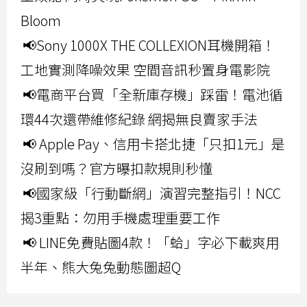
Bloom
📢Sony 1000X THE COLLEXION耳機開箱！
工地實測降噪效果 空間音訊秒置身電影院
📢電商平台買「全新庫存機」踩雷！電池循
環44次還帶維修紀錄 網揭無良賣家手法
📢 Apple Pay、信用卡搭北捷「只扣1元」是
沒刷到嗎？官方曝扣款規則秒懂
📢國家級「行動斷網」演習完整指引！NCC
揭3重點：勿用手機處理重要工作
📢 LINE免費貼圖4款！「蛤」字必下載爽用
半年、熊大兔兔動態圖超Q