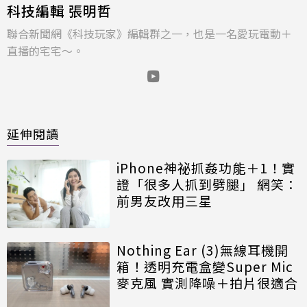
科技編輯 張明哲
聯合新聞網《科技玩家》編輯群之一，也是一名愛玩電動＋
直播的宅宅～。
延伸閱讀
iPhone神祕抓姦功能＋1！實
證「很多人抓到劈腿」 網笑：
前男友改用三星
Nothing Ear (3)無線耳機開
箱！透明充電盒變Super Mic
麥克風 實測降噪＋拍片很適合