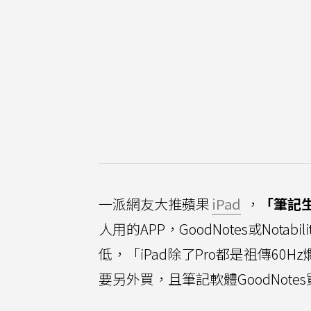
一派網友大推蘋果
iPad
，
「筆記生
人用的APP，GoodNotes或Nota
低，「iPad除了Pro都是祖傳6
要另外買，且筆記軟體GoodNo