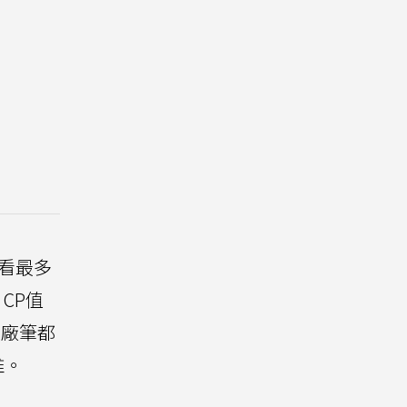
看最多
 CP值
原廠筆都
推。