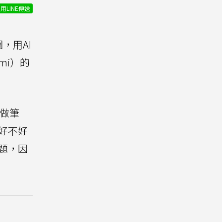
用LINE傳送
，用AI
mi）的
。
助做筆
好不好
問題，因