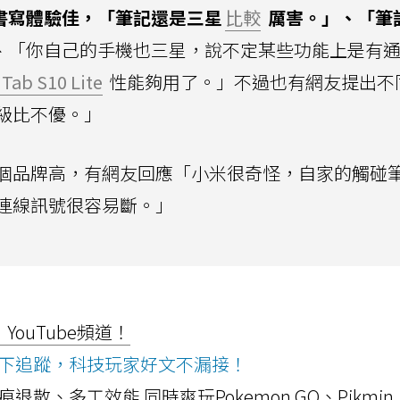
n書寫體驗佳，「筆記還是三星
比較
厲害。」、「筆
、「你自己的手機也三星，說不定某些功能上是有
 Tab S10 Lite
性能夠用了。」不過也有網友提出不
級比不優。」
個品牌高，有網友回應「小米很奇怪，自家的觸碰
連線訊號很容易斷。」
ouTube頻道！
ws按下追蹤，科技玩家好文不漏接！
a開箱！摺痕退散、多工效能 同時爽玩Pokemon GO、Pikmin