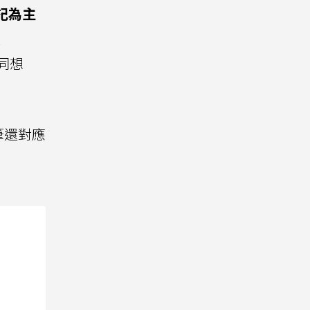
記為主
通
同想
筆還對應