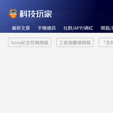
最新文章
手機通訊
社群/APP/網紅
開箱/
Sony紀念耳機開箱
三星摺疊機開箱
「全