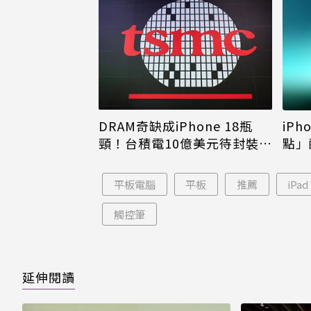
DRAM奇缺成iPhone 18瓶
iPh
頸！台積電10億美元待封裝晶
點」
片只能枯等
看完
平板電腦
平板
推薦
iPad
觸控筆
延伸閱讀