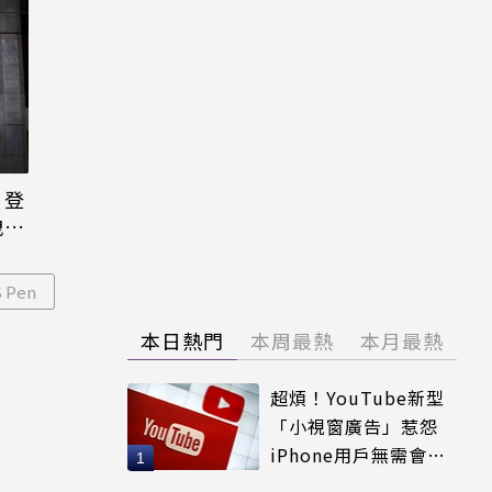
日登
洩端
 Pen
本日熱門
本周最熱
本月最熱
超煩！YouTube新型
「小視窗廣告」惹怨
iPhone用戶無需會員
輕鬆解決