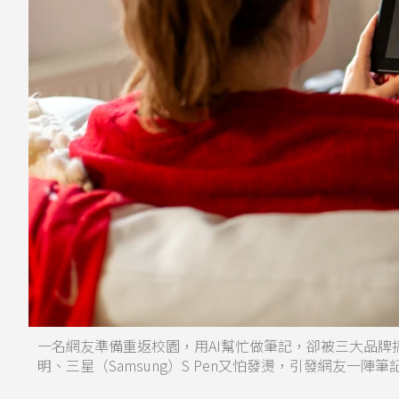
一名網友準備重返校園，用AI幫忙做筆記，卻被三大品牌搞到
明、三星（Samsung）S Pen又怕發燙，引發網友一陣筆記