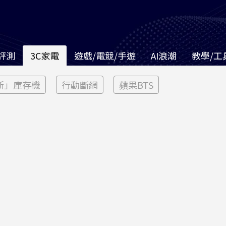
評測
3C家電
遊戲/電競/手遊
AI浪潮
教學/工
新」庫存機
行動斷網
蘋果BTS