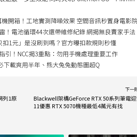
LLEXION耳機開箱！工地實測降噪效果 空間音訊秒置身電影
雷！電池循環44次還帶維修紀錄 網揭無良賣家手法
北捷「只扣1元」是沒刷到嗎？官方曝扣款規則秒懂
指引！NCC揭3重點：勿用手機處理重要工作
」字必下載爽用半年、熊大兔兔動態圖超Q
下一
網列1原
Blackwell架構GeForce RTX 50系列筆電
11優惠 RTX 5070機種最低4萬元有找