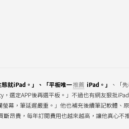
態就iPad。」、「平板唯一
推薦
iPad。」
、「先
bility，選定APP後再選平板。」不過也有網友狠批iPad
0Hz爛螢幕，筆延遲嚴重。」他也補充後續筆記軟體、
tes買斷昂貴，每年訂閱費用也越來越高，讓他真心不