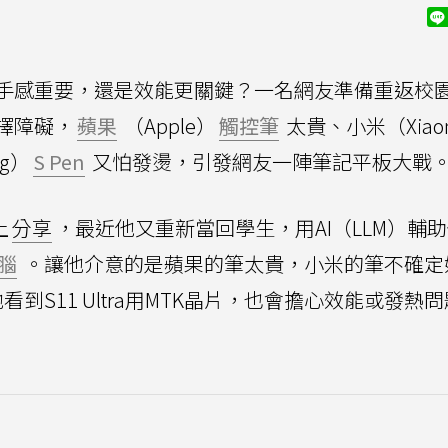
手感重要，還是效能更關鍵？一名網友準備重返校園
擇障礙，
蘋果
（Apple）
觸控筆
太貴、小米（Xiao
ng）
S Pen
又怕發燙，引發網友一陣筆記平板大戰
上
分享
，最近他又重新當回學生，用AI（LLM）輔
腦
。讓他介意的是蘋果的筆太貴，小米的筆不確定
看到S11 Ultra用MTK晶片，也會擔心效能或發熱