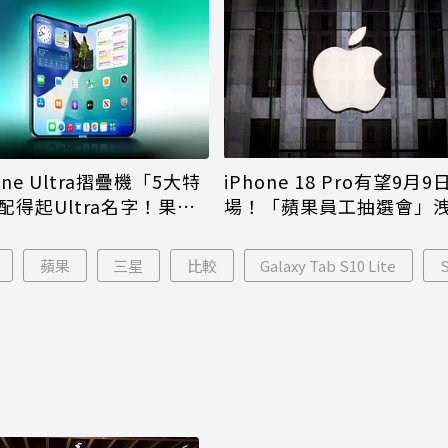
iPhone 18 Pro有望9月9
one Ultra摺疊機「5大特
場！「蘋果員工抽選會」
配得起Ultra名字！果粉
倪
更心動
蘋果
三星
比較
Galaxy Tab S10 Lite
S