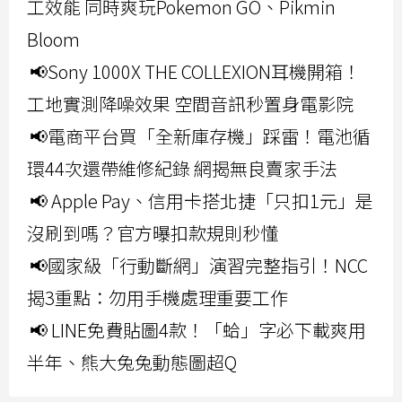
工效能 同時爽玩Pokemon GO、Pikmin
Bloom
📢Sony 1000X THE COLLEXION耳機開箱！
工地實測降噪效果 空間音訊秒置身電影院
📢電商平台買「全新庫存機」踩雷！電池循
環44次還帶維修紀錄 網揭無良賣家手法
📢 Apple Pay、信用卡搭北捷「只扣1元」是
沒刷到嗎？官方曝扣款規則秒懂
📢國家級「行動斷網」演習完整指引！NCC
揭3重點：勿用手機處理重要工作
📢 LINE免費貼圖4款！「蛤」字必下載爽用
半年、熊大兔兔動態圖超Q