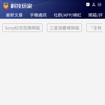
最新文章
手機通訊
社群/APP/網紅
開箱/評
Sony紀念耳機開箱
三星摺疊機開箱
「全新