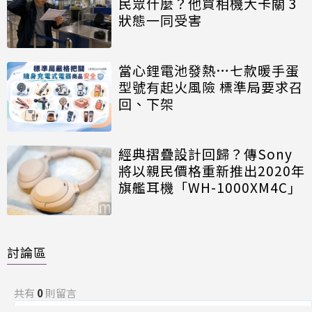
民眾什麼？他買相機大卡關 3
狀態一同受害
當心鋰電池發熱…七款暖手蛋
型號有起火風險 標準局要求召
回、下架
經典摺疊設計回歸？傳Sony
將以親民價格重新推出2020年
旗艦耳機「WH-1000XM4C」
討論區
共有
0
則留言