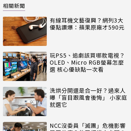
相關新聞
有線耳機文藝復興？網列3大
優點讚爆：蘋果原廠才590元
玩PS5、追劇該買哪款電視？
OLED、Micro RGB螢幕怎麼
選 核心優缺點一次看
洗烘分開還是合一好？過來人
曝「盲目跟風會後悔」 小家庭
就選它
NCC沒委員「滅團」危機影響