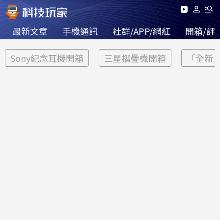
最新文章
手機通訊
社群/APP/網紅
開箱/評
Sony紀念耳機開箱
三星摺疊機開箱
「全新