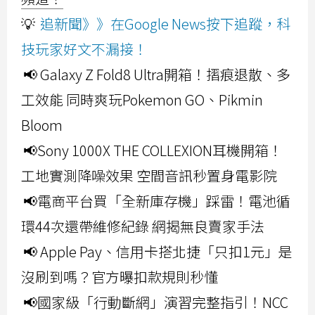
💡
追新聞》》在Google News按下追蹤，科
技玩家好文不漏接！
📢 Galaxy Z Fold8 Ultra開箱！摺痕退散、多
工效能 同時爽玩Pokemon GO、Pikmin
Bloom
📢Sony 1000X THE COLLEXION耳機開箱！
工地實測降噪效果 空間音訊秒置身電影院
📢電商平台買「全新庫存機」踩雷！電池循
環44次還帶維修紀錄 網揭無良賣家手法
📢 Apple Pay、信用卡搭北捷「只扣1元」是
沒刷到嗎？官方曝扣款規則秒懂
📢國家級「行動斷網」演習完整指引！NCC