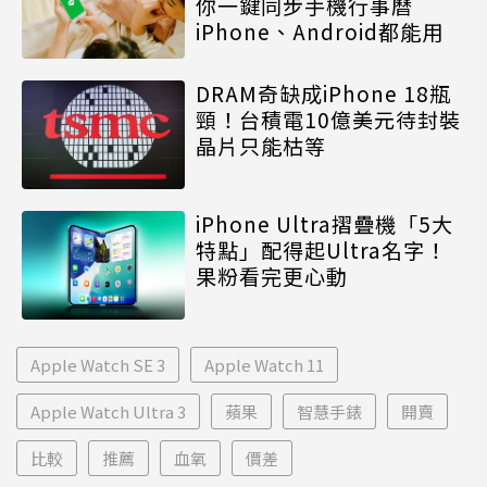
你一鍵同步手機行事曆
iPhone、Android都能用
DRAM奇缺成iPhone 18瓶
頸！台積電10億美元待封裝
晶片只能枯等
iPhone Ultra摺疊機「5大
特點」配得起Ultra名字！
果粉看完更心動
Apple Watch SE 3
Apple Watch 11
Apple Watch Ultra 3
蘋果
智慧手錶
開賣
比較
推薦
血氧
價差